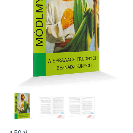
4,50
zł