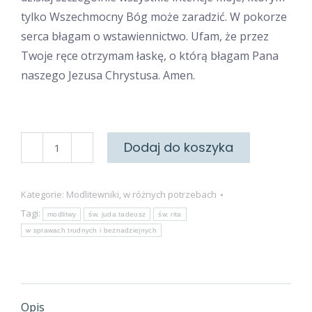
tylko Wszechmocny Bóg może zaradzić. W pokorze
serca błagam o wstawiennictwo. Ufam, że przez
Twoje ręce otrzymam łaskę, o którą błagam Pana
naszego Jezusa Chrystusa. Amen.
ilość
Dodaj do koszyka
W
sprawach
Kategorie:
Modlitewniki
,
w różnych potrzebach
trudnych
Tagi:
modlitwy
św. juda tadeusz
św. rita
i
w sprawach trudnych i beznadziejnych
beznadziejnych
Opis