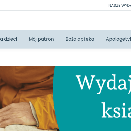
NASZE WY
a dzieci
Mój patron
Boża apteka
Apologety