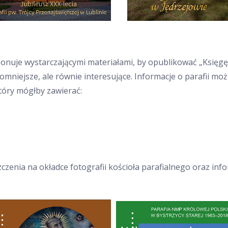
sponuje wystarczającymi materiałami, by opublikować „Księg
omniejsze, ale równie interesujące. Informacje o parafii mo
tóry mógłby zawierać:
zenia na okładce fotografii kościoła parafialnego oraz info