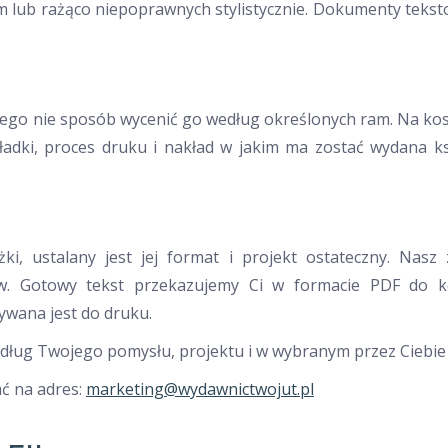
m lub rażąco niepoprawnych stylistycznie. Dokumenty teks
tego nie sposób wycenić go według określonych ram. Na kosz
okładki, proces druku i nakład w jakim ma zostać wydana 
żki, ustalany jest jej format i projekt ostateczny. Nasz
w. Gotowy tekst przekazujemy Ci w formacie PDF do ko
ywana jest do druku.
dług Twojego pomysłu, projektu i w wybranym przez Ciebie 
ć na adres:
marketing@wydawnictwojut.pl