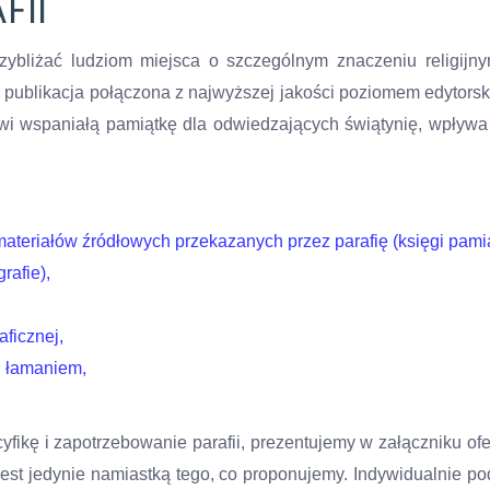
FII
przybliżać ludziom miejsca o szczególnym znaczeniu religijn
 publikacja połączona z najwyższej jakości poziomem edytors
nowi wspaniałą pamiątkę dla odwiedzających świątynię, wpływ
teriałów źródłowych przekazanych przez parafię (księgi pamiąt
rafie),
ficznej,
i łamaniem,
yfikę i zapotrzebowanie parafii, prezentujemy w załączniku ofer
jest jedynie namiastką tego, co proponujemy. Indywidualnie po