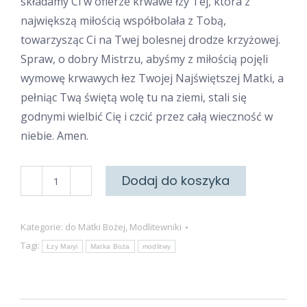
składamy Ci w ofierze krwawe łzy Tej, która z
największą miłością współbolała z Tobą,
towarzysząc Ci na Twej bolesnej drodze krzyżowej.
Spraw, o dobry Mistrzu, abyśmy z miłością pojęli
wymowę krwawych łez Twojej Najświętszej Matki, a
pełniąc Twą świętą wolę tu na ziemi, stali się
godnymi wielbić Cię i czcić przez całą wieczność w
niebie. Amen.
ilość
Dodaj do koszyka
Do
łez
Kategorie:
do Matki Bożej
,
Modlitewniki
Matki
Tagi:
Łzy Maryi
Matka Boża
modlitwy
Bożej