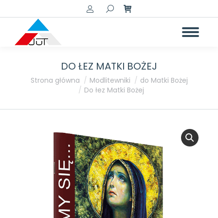
Szukaj:
DO ŁEZ MATKI BOŻEJ
Jesteś tutaj:
Strona główna
Modlitewniki
do Matki Bożej
Do łez Matki Bożej