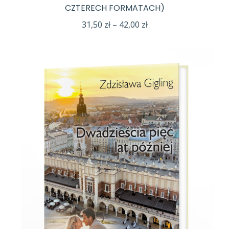
CZTERECH FORMATACH)
Zakres
31,50
zł
–
42,00
zł
cen:
od
31,50 zł
do
42,00 zł