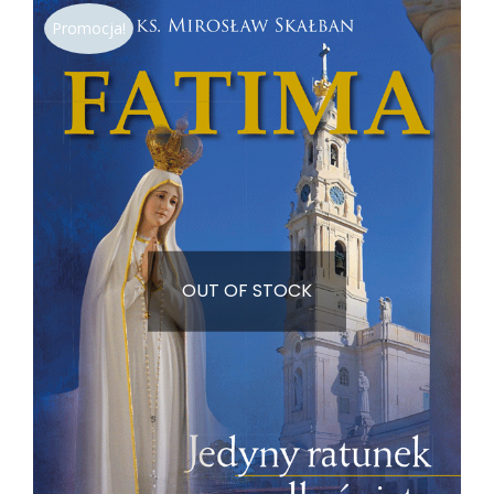
wynosiła:
wynosi:
Promocja!
12,70 zł.
6,80 zł.
OUT OF STOCK