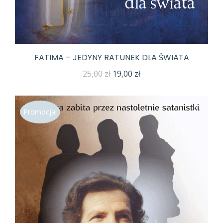
FATIMA – JEDYNY RATUNEK DLA ŚWIATA
Pierwotna
Aktualna
25,00
zł
19,00
zł
cena
cena
wynosiła:
wynosi:
Promocja!
25,00 zł.
19,00 zł.