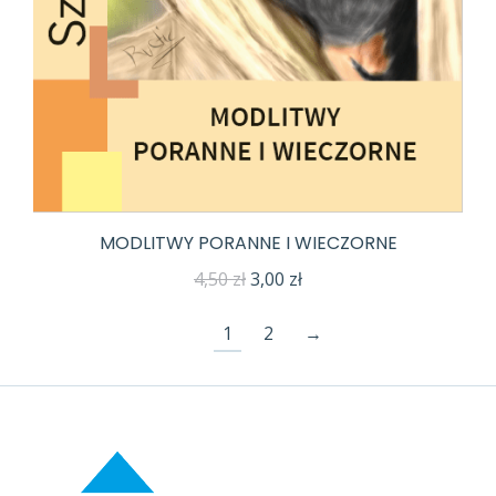
MODLITWY PORANNE I WIECZORNE
Pierwotna
Aktualna
4,50
zł
3,00
zł
cena
cena
1
2
→
wynosiła:
wynosi:
4,50 zł.
3,00 zł.