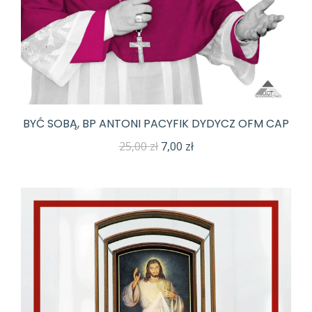
BYĆ SOBĄ, BP ANTONI PACYFIK DYDYCZ OFM CAP
Pierwotna
Aktualna
25,00
zł
7,00
zł
cena
cena
wynosiła:
wynosi:
25,00 zł.
7,00 zł.