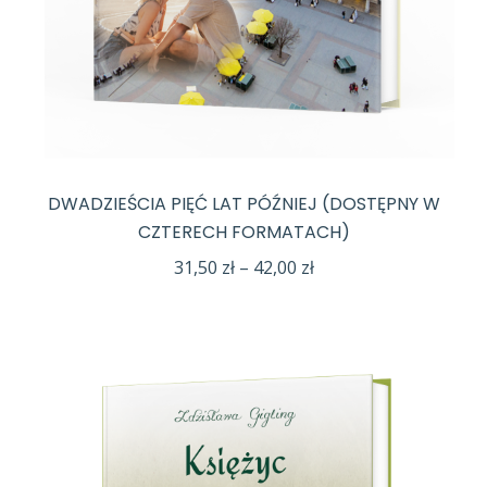
DWADZIEŚCIA PIĘĆ LAT PÓŹNIEJ (DOSTĘPNY W
CZTERECH FORMATACH)
Zakres
31,50
zł
–
42,00
zł
cen:
od
31,50 zł
do
42,00 zł