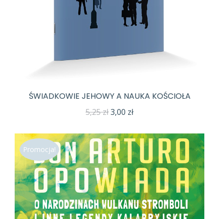
ŚWIADKOWIE JEHOWY A NAUKA KOŚCIOŁA
Pierwotna
Aktualna
5,25
zł
3,00
zł
cena
cena
wynosiła:
wynosi:
Promocja!
5,25 zł.
3,00 zł.