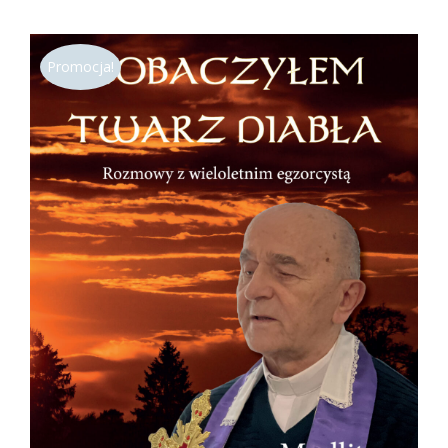
cen:
od
Promocja!
31,50 zł
do
42,00 zł