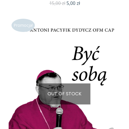
Pierwotna
Aktualna
15,00
zł
5,00
zł
cena
cena
wynosiła:
wynosi:
Promocja!
15,00 zł.
5,00 zł.
OUT OF STOCK