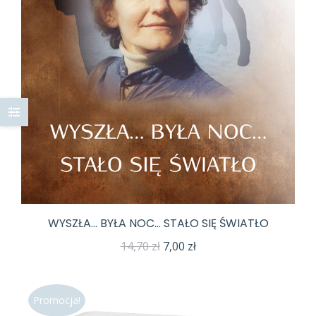
WYSZŁA… BYŁA NOC… STAŁO SIĘ ŚWIATŁO
Pierwotna
Aktualna
14,70
zł
7,00
zł
cena
cena
wynosiła:
wynosi:
Promocja!
14,70 zł.
7,00 zł.