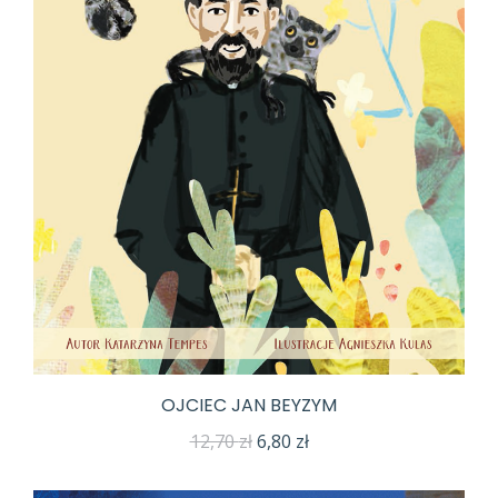
OJCIEC JAN BEYZYM
Pierwotna
Aktualna
12,70
zł
6,80
zł
cena
cena