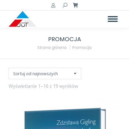
Szukaj:
PROMOCJA
a
a
Jesteś tutaj:
Strona główna
Promocja
Posortowane
Wyświetlanie 1–16 z 19 wyników
według
najnowszych