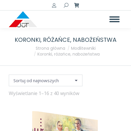
Szukaj:
KORONKI, RÓŻAŃCE, NABOŻEŃSTWA
a
a
Jesteś tutaj:
Strona główna
Modlitewniki
Koronki, różańce, nabożeństwa
Posortowane
Wyświetlanie 1–16 z 40 wyników
według
najnowszych