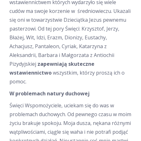
wstawiennictwem których wydarzyło się wiele
cudów ma swoje korzenie w średniowieczu. Ukazali
się oni w towarzystwie Dzieciątka Jezus pewnemu
pasterzowi. Od tej pory Święci: Krzysztof, Jerzy,
Błażej, Wit, Idzi, Erazm, Dionizy, Eustachy,
Achacjusz, Pantaleon, Cyriak, Katarzyna z
Aleksandrii, Barbara i Małgorzata z Antiochii
Pizydyjskiej
zapewniają skuteczne
wstawiennictwo
wszystkim, którzy proszą ich o
pomoc.
W problemach natury duchowej
Święci Wspomożyciele, uciekam się do was w
problemach duchowych. Od pewnego czasu w moim
życiu brakuje spokoju. Moja dusza, nękana różnymi
wątpliwościami, ciągle się waha i nie potrafi podjąć
konkretnych działań. Nieustannie coś mnie martwi,