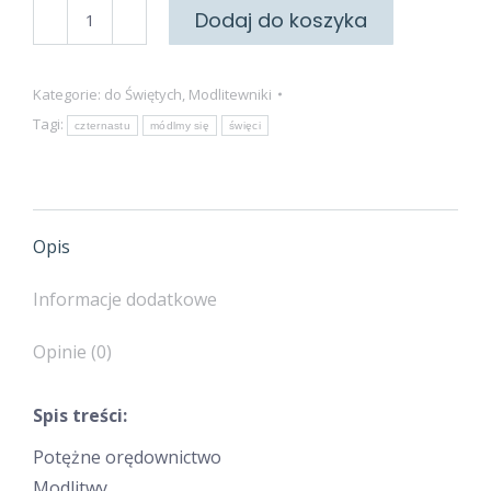
ilość
Dodaj do koszyka
Do
Czternastu
Kategorie:
do Świętych
,
Modlitewniki
Świętych
Tagi:
czternastu
módlmy się
święci
Wspomożycieli
Opis
Informacje dodatkowe
Opinie (0)
Spis treści:
Potężne orędownictwo
Modlitwy