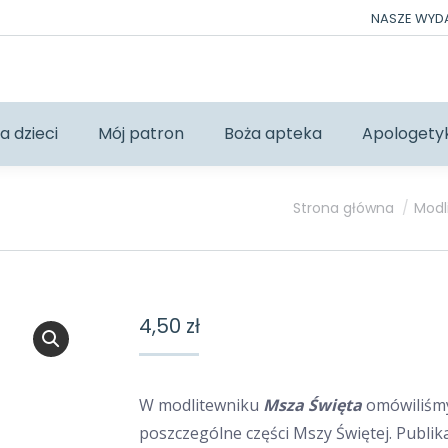
NASZE WY
a dzieci
Mój patron
Boża apteka
Apologety
Jesteś tutaj:
Strona główna
Modl
4,50
zł
W modlitewniku
Msza Święta
omówiliśm
poszczególne części Mszy Świętej. Publik