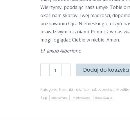
Wierzymy, poddając nasz umysł Tobie ora
okaż nam skarby Twej mądrości, dopom
poznawaniu Ojca Niebieskiego, uczyń na
prawdziwymi uczniami. Pomnóż w nas wi
mogli oglądać Ciebie w niebie. Amen.
bł. Jakub Alberione
ilość
Dodaj do koszyka
Msza
Święta
Kategorie:
Koronki, różańce, nabożeństwa
,
Modlite
Tagi:
eucharystia
modlitewniki
msza święta