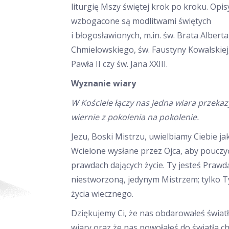
liturgię Mszy świętej krok po kroku. Opis
wzbogacone są modlitwami świętych
i błogosławionych, m.in. św. Brata Alberta
Chmielowskiego, św. Faustyny Kowalskiej,
Pawła II czy św. Jana XXIII.
Wyznanie wiary
W Kościele łączy nas jedna wiara przeka
wiernie z pokolenia na pokolenie.
Jezu, Boski Mistrzu, uwielbiamy Ciebie j
Wcielone wysłane przez Ojca, aby pouczyć
prawdach dających życie. Ty jesteś Prawd
niestworzoną, jedynym Mistrzem; tylko 
życia wiecznego.
Dziękujemy Ci, że nas obdarowałeś świat
wiary oraz że nas powołałeś do światła ch