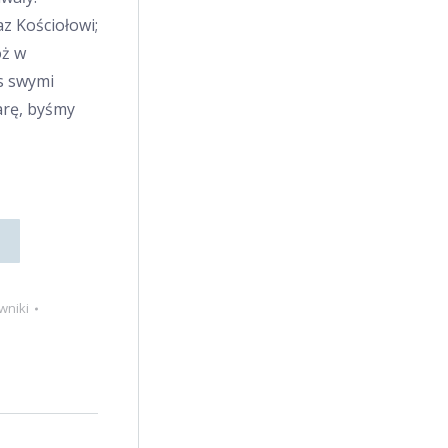
z Kościołowi;
óż w
s swymi
arę, byśmy
wniki