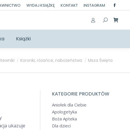
DAWNICTWO
WYDAJ KSIĄŻKĘ
KONTAKT
INSTAGRAM
Facebo
page
opens
in
ka
Książki
new
windo
itewniki
Koronki, różańce, nabożeństwa
Msza Święta
KATEGORIE PRODUKTÓW
Aniołek dla Ciebie
Apologetyka
y
Boża Apteka
acja ukazuje
Dla dzieci