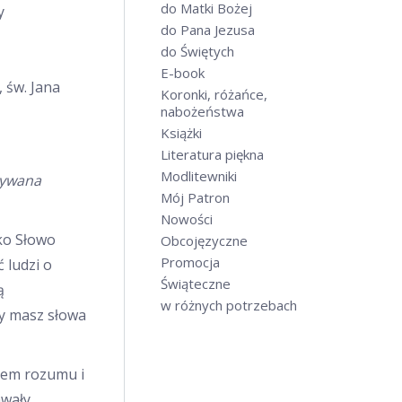
do Matki Bożej
y
do Pana Jezusa
do Świętych
E-book
 św. Jana
Koronki, różańce,
nabożeństwa
Książki
Literatura piękna
Modlitewniki
zywana
Mój Patron
Nowości
ako Słowo
Obcojęzyczne
Promocja
 ludzi o
Świąteczne
ą
w różnych potrzebach
Ty masz słowa
łem rozumu i
wały.