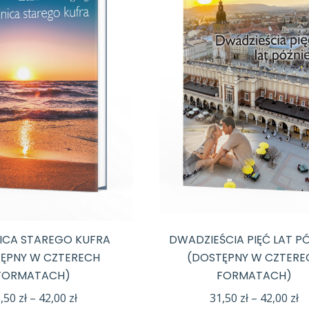
ICA STAREGO KUFRA
DWADZIEŚCIA PIĘĆ LAT P
ĘPNY W CZTERECH
(DOSTĘPNY W CZTERE
FORMATACH)
FORMATACH)
Zakres
Z
1,50
zł
–
42,00
zł
31,50
zł
–
42,00
zł