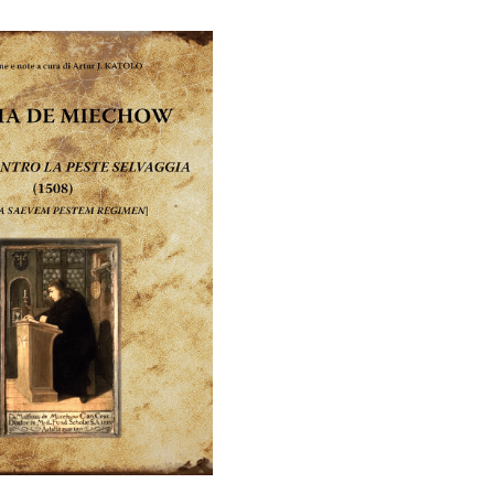
cen:
ce
od
o
31,50 zł
31
do
d
42,00 zł
42