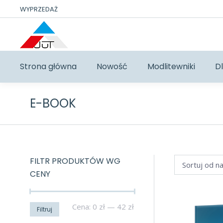
WYPRZEDAŻ
Strona główna
Nowość
Modlitewniki
Dl
E-BOOK
FILTR PRODUKTÓW WG
CENY
Cena
Cena
Cena:
0 zł
—
42 zł
Filtruj
min
max