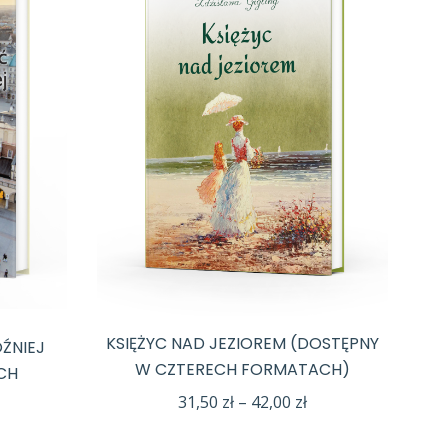
KSIĘŻYC NAD JEZIOREM (DOSTĘPNY
ÓŹNIEJ
W CZTERECH FORMATACH)
CH
Zakres
31,50
zł
–
42,00
zł
cen:
akres