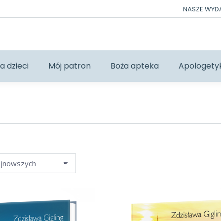
NASZE WY
a dzieci
Mój patron
Boża apteka
Apologety