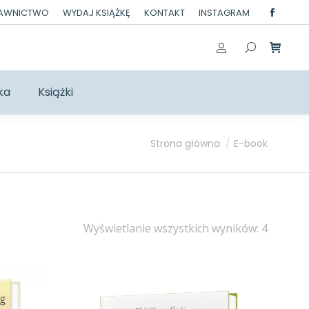
DAWNICTWO
WYDAJ KSIĄŻKĘ
KONTAKT
INSTAGRAM
Facebo
page
opens
in
ka
Książki
new
windo
Jesteś tutaj:
Strona główna
E-book
Posort
Wyświetlanie wszystkich wyników: 4
według
najnow