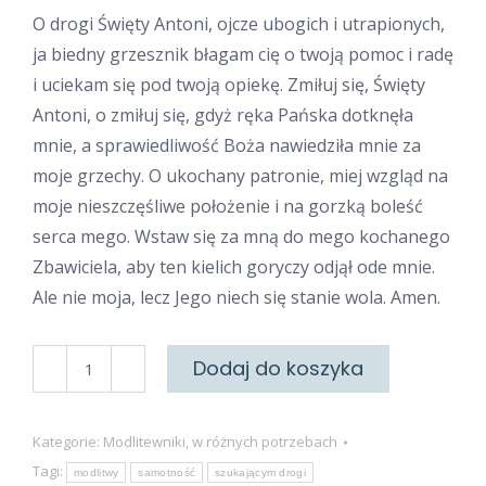
O drogi Święty Antoni, ojcze ubogich i utrapionych,
ja biedny grzesznik błagam cię o twoją pomoc i radę
i uciekam się pod twoją opiekę. Zmiłuj się, Święty
Antoni, o zmiłuj się, gdyż ręka Pańska dotknęła
mnie, a sprawiedliwość Boża nawiedziła mnie za
moje grzechy. O ukochany patronie, miej wzgląd na
moje nieszczęśliwe położenie i na gorzką boleść
serca mego. Wstaw się za mną do mego kochanego
Zbawiciela, aby ten kielich goryczy odjął ode mnie.
Ale nie moja, lecz Jego niech się stanie wola. Amen.
ilość
Dodaj do koszyka
W
przeciwnościach
Kategorie:
Modlitewniki
,
w różnych potrzebach
losu
Tagi:
modlitwy
samotność
szukającym drogi