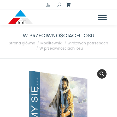
Szukaj:
W PRZECIWNOŚCIACH LOSU
Jesteś tutaj:
Strona główna
Modlitewniki
w różnych potrzebach
W przeciwnościach losu