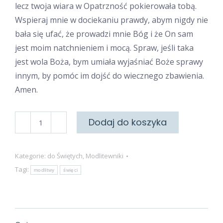
lecz twoja wiara w Opatrzność pokierowała tobą.
Wspieraj mnie w dociekaniu prawdy, abym nigdy nie
bała się ufać, że prowadzi mnie Bóg i że On sam
jest moim natchnieniem i mocą. Spraw, jeśli taka
jest wola Boża, bym umiała wyjaśniać Boże sprawy
innym, by pomóc im dojść do wiecznego zbawienia.
Amen.
ilość
Dodaj do koszyka
Do
Świętej
Kategorie:
do Świętych
,
Modlitewniki
Hildegardy
Tagi:
modlitwy
święci
z
Bingen