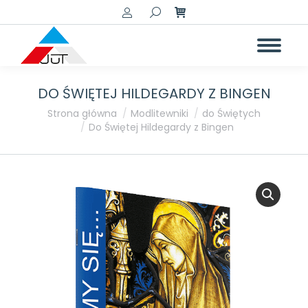
Szukaj:
DO ŚWIĘTEJ HILDEGARDY Z BINGEN
Jesteś tutaj:
Strona główna
Modlitewniki
do Świętych
Do Świętej Hildegardy z Bingen