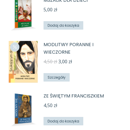
MSZALIK DLA DZIECI
5,00
zł
Dodaj do koszyka
MODLITWY PORANNE I
WIECZORNE
Pierwotna
Aktualna
4,50
zł
3,00
zł
cena
cena
wynosiła:
wynosi:
Szczegóły
4,50 zł.
3,00 zł.
ZE ŚWIĘTYM FRANCISZKIEM
4,50
zł
Dodaj do koszyka