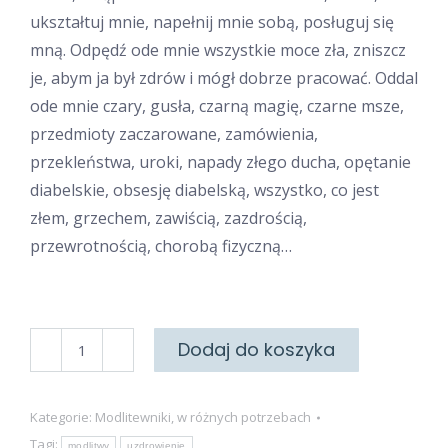
ukształtuj mnie, napełnij mnie sobą, posługuj się
mną. Odpędź ode mnie wszystkie moce zła, zniszcz
je, abym ja był zdrów i mógł dobrze pracować. Oddal
ode mnie czary, gusła, czarną magię, czarne msze,
przedmioty zaczarowane, zamówienia,
przekleństwa, uroki, napady złego ducha, opętanie
diabelskie, obsesję diabelską, wszystko, co jest
złem, grzechem, zawiścią, zazdrością,
przewrotnością, chorobą fizyczną…
ilość
Dodaj do koszyka
O
uwolnienie
Kategorie:
Modlitewniki
,
w różnych potrzebach
z
Tagi:
modlitwy
uzdrowienie