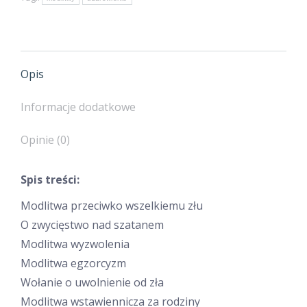
mocy
zła
Opis
Informacje dodatkowe
Opinie (0)
Spis treści:
Modlitwa przeciwko wszelkiemu złu
O zwycięstwo nad szatanem
Modlitwa wyzwolenia
Modlitwa egzorcyzm
Wołanie o uwolnienie od zła
Modlitwa wstawiennicza za rodziny