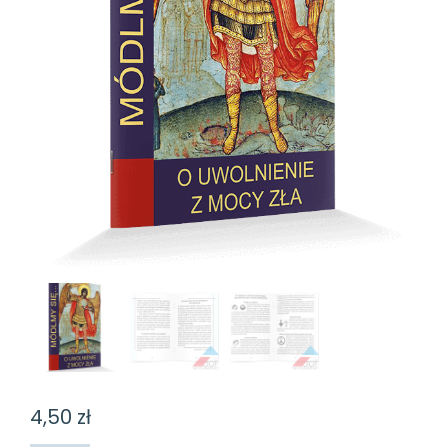
4,50
zł