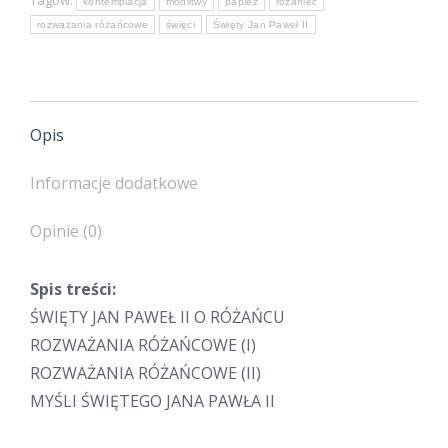
Tagów:
kontemplacja
modlitwy
papież
różaniec
Pawłem
rozważania różańcowe
święci
Święty Jan Paweł II
II
Opis
Informacje dodatkowe
Opinie (0)
Spis treści:
ŚWIĘTY JAN PAWEŁ II O RÓŻAŃCU
ROZWAŻANIA RÓŻAŃCOWE (I)
ROZWAŻANIA RÓŻAŃCOWE (II)
MYŚLI ŚWIĘTEGO JANA PAWŁA II