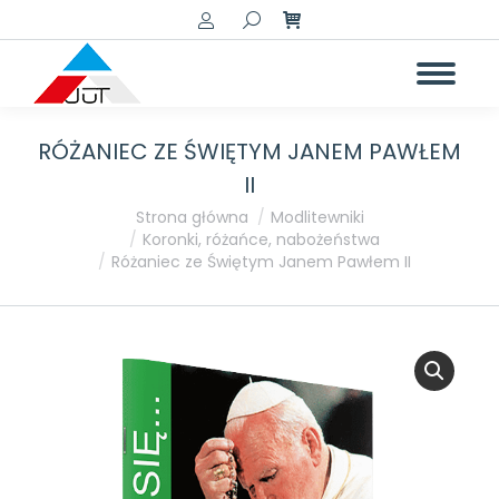
Szukaj:
RÓŻANIEC ZE ŚWIĘTYM JANEM PAWŁEM
II
Jesteś tutaj:
Strona główna
Modlitewniki
Koronki, różańce, nabożeństwa
Różaniec ze Świętym Janem Pawłem II