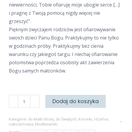
niewierności, Tobie ofiaruję moje ubogie serce […]
i pragnę z Twoją pomocą nigdy więcej nie
grzeszyć”.
Pięknym zwyczajem rodziców jest ofiarowywanie
swoich dzieci Panu Bogu. Praktykujmy to nie tylko
w godzinach próby. Praktykujmy bez cienia
warunku czy jakiegoś targu. I niechaj ofiarowanie
potomstwa poprzedza osobisty akt zawierzenia
Bogu samych małżonków.
ilość
Dodaj do koszyka
Różaniec
ze
Kategorie:
do Matki Bożej
,
do Świętych
,
Koronki, różańce,
Świętym
nabożeństwa
,
Modlitewniki
Janem