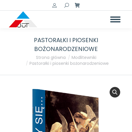
Szukaj:
PASTORAŁKI I PIOSENKI
BOŻONARODZENIOWE
Jesteś tutaj:
Strona główna
Modlitewniki
Pastorałki i piosenki bożonarodzeniowe