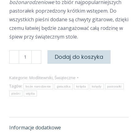
bożonarodzeniowe
to zbiór najpopularniejszych
pastorałek poprzedzony krótkim wstępem. Do
wszystkich pieśni dodane są chwyty gitarowe, dzięki
czemu łatwiej będzie zaangażować całą rodzinę w
śpiew przy świątecznym stole.
ilość
Dodaj do koszyka
Pastorałki
i
Kategorie:
Modlitewniki
,
Świąteczne
piosenki
Tagów:
boże narodzenie
gwiazdka
kolęda
kolędy
pastorałki
bożonarodzeniowe
pieśni
wigilia
Informacje dodatkowe