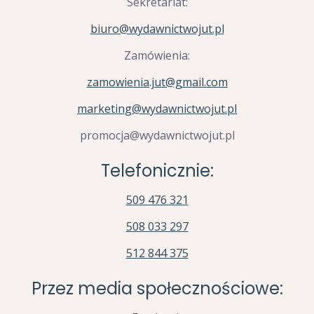
Sekretariat:
biuro@wydawnictwojut.pl
Zamówienia:
zamowienia.jut@gmail.com
marketing@wydawnictwojut.pl
promocja@wydawnictwojut.pl
Telefonicznie:
509 476 321
508 033 297
512 844 375
Przez media społecznościowe: