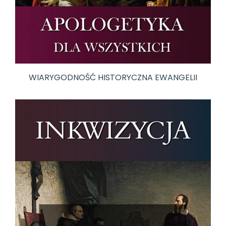
WIARYGODNOŚĆ HISTORYCZNA EWANGELII