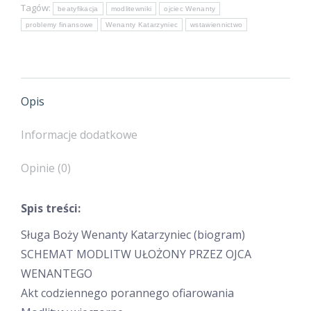
Tagów:
beatyfikacja
modlitewniki
ojciec Wenanty
Ojca
problemy finansowe
Wenanty Katarzyniec
wstawiennictwo
Wenantego
Katarzyńca
Opis
Informacje dodatkowe
Opinie (0)
Spis treści:
Sługa Boży Wenanty Katarzyniec (biogram)
SCHEMAT MODLITW UŁOŻONY PRZEZ OJCA
WENANTEGO
Akt codziennego porannego ofiarowania