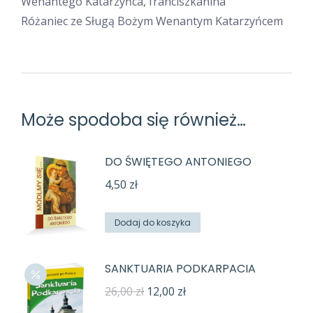
Wenantego Katarzyńca, franciszkanina
Różaniec ze Sługą Bożym Wenantym Katarzyńcem
Może spodoba się również…
DO ŚWIĘTEGO ANTONIEGO
4,50
zł
Dodaj do koszyka
SANKTUARIA PODKARPACIA
Pierwotna
Aktualna
26,00
zł
12,00
zł
cena
cena