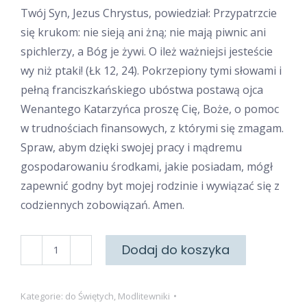
Twój Syn, Jezus Chrystus, powiedział: Przypatrzcie
się krukom: nie sieją ani żną; nie mają piwnic ani
spichlerzy, a Bóg je żywi. O ileż ważniejsi jesteście
wy niż ptaki! (Łk 12, 24). Pokrzepiony tymi słowami i
pełną franciszkańskiego ubóstwa postawą ojca
Wenantego Katarzyńca proszę Cię, Boże, o pomoc
w trudnościach finansowych, z którymi się zmagam.
Spraw, abym dzięki swojej pracy i mądremu
gospodarowaniu środkami, jakie posiadam, mógł
zapewnić godny byt mojej rodzinie i wywiązać się z
codziennych zobowiązań. Amen.
ilość
Dodaj do koszyka
Modlitewnik
za
Kategorie:
do Świętych
,
Modlitewniki
wstawiennictwem