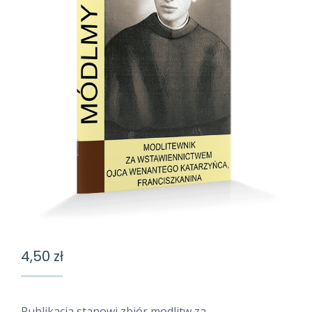
4,50
zł
Publikacja stanowi zbiór modlitw za