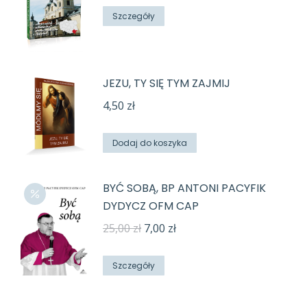
wynosiła:
wynosi:
Szczegóły
26,00 zł.
12,00 zł.
JEZU, TY SIĘ TYM ZAJMIJ
4,50
zł
Dodaj do koszyka
BYĆ SOBĄ, BP ANTONI PACYFIK
DYDYCZ OFM CAP
Pierwotna
Aktualna
25,00
zł
7,00
zł
cena
cena
wynosiła:
wynosi:
Szczegóły
25,00 zł.
7,00 zł.