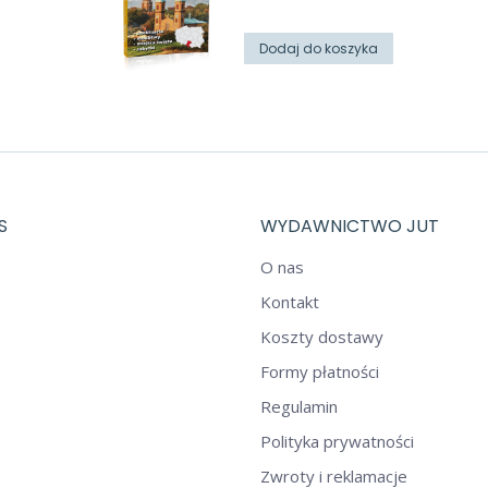
cena
cena
wynosiła:
wynosi:
Dodaj do koszyka
25,00 zł.
12,00 zł.
S
WYDAWNICTWO JUT
O nas
Kontakt
Koszty dostawy
Formy płatności
Regulamin
Polityka prywatności
Zwroty i reklamacje