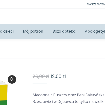
NASZE WY
a dzieci
Mój patron
Boża apteka
Apologety
Pierwotna
Aktualna
26,00
zł
12,00
zł
cena
cena
wynosiła:
wynosi:
Madonna z Puszczy oraz Pani Saletyńska
26,00 zł.
12,00 zł.
Rzeszowie i w Dębowcu to tylko niewielki