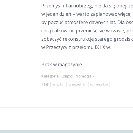
Przemyśl i Tarnobrzeg, nie da się obejrz
w jeden dzień – warto zaplanować więcej 
by poczuć atmosferę dawnych lat. Dla os
chcą całkowicie przenieść się w czasie, 
zobaczyć rekonstrukcję starego grodzis
w Przeczycy z przełomu IX i X w.
Brak w magazynie
Kategorie:
Książki
,
Promocja
Tagi:
książka
przewodnik
sanktuarium