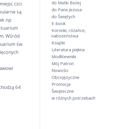
do Matki Bożej
miejsc czci
do Pana Jezusa
pularne są
do Świętych
ak np.
E-book
nktuarium
Koronki, różańce,
ym. Wśród
nabożeństwa
Książki
tuarium św.
Literatura piękna
więconych
Modlitewniki
i
Mój Patron
ławowi
Nowości
Obcojęzyczne
Promocja
chodzą 64
Świąteczne
w różnych potrzebach