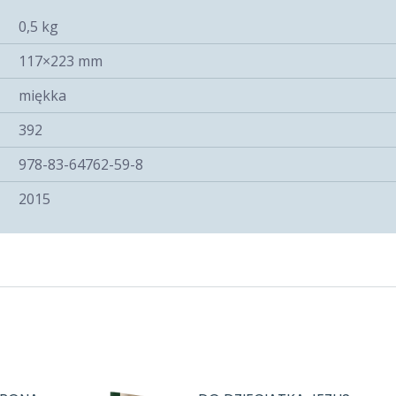
0,5 kg
117×223 mm
miękka
392
978-83-64762-59-8
2015