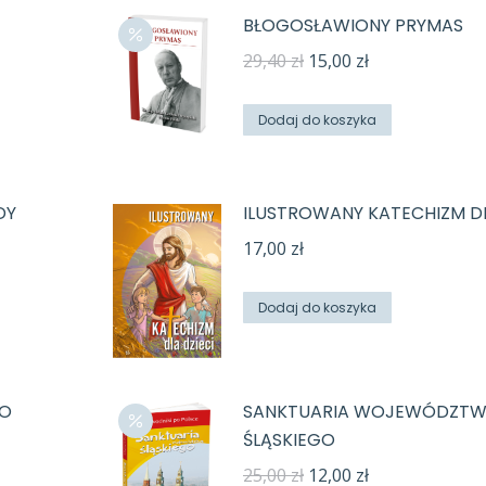
BŁOGOSŁAWIONY PRYMAS
Pierwotna
Aktualna
29,40
zł
15,00
zł
cena
cena
wynosiła:
wynosi:
Dodaj do koszyka
29,40 zł.
15,00 zł.
DY
ILUSTROWANY KATECHIZM DL
17,00
zł
Dodaj do koszyka
GO
SANKTUARIA WOJEWÓDZT
ŚLĄSKIEGO
Pierwotna
Aktualna
25,00
zł
12,00
zł