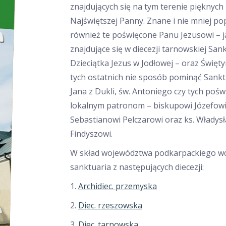
znajdujących się na tym terenie pięknych 
Najświętszej Panny. Znane i nie mniej po
również te poświęcone Panu Jezusowi – j
znajdujące się w diecezji tarnowskiej Sa
Dzieciątka Jezus w Jodłowej – oraz Święt
tych ostatnich nie sposób pominąć Sank
Jana z Dukli, św. Antoniego czy tych poś
lokalnym patronom – biskupowi Józefow
Sebastianowi Pelczarowi oraz ks. Władys
Findyszowi.
W skład województwa podkarpackiego w
sanktuaria z następujących diecezji:
1.
Archidiec. przemyska
2.
Diec. rzeszowska
3.
Diec. tarnowska