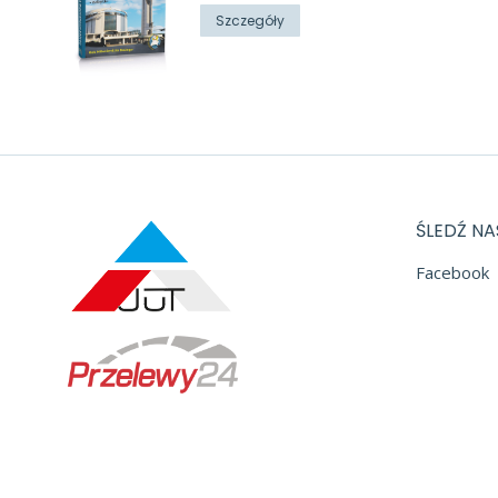
wynosiła:
wynosi:
Szczegóły
32,00 zł.
10,00 zł.
ŚLEDŹ NA
Facebook