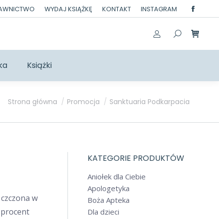
DAWNICTWO
WYDAJ KSIĄŻKĘ
KONTAKT
INSTAGRAM
Facebo
page
opens
in
ka
Książki
new
windo
Jesteś tutaj:
Strona główna
Promocja
Sanktuaria Podkarpacia
KATEGORIE PRODUKTÓW
Aniołek dla Ciebie
Apologetyka
 czczona w
Boża Apteka
 procent
Dla dzieci