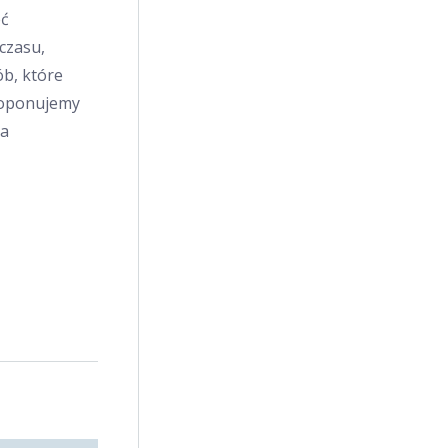
eć
czasu,
ób, które
proponujemy
ka