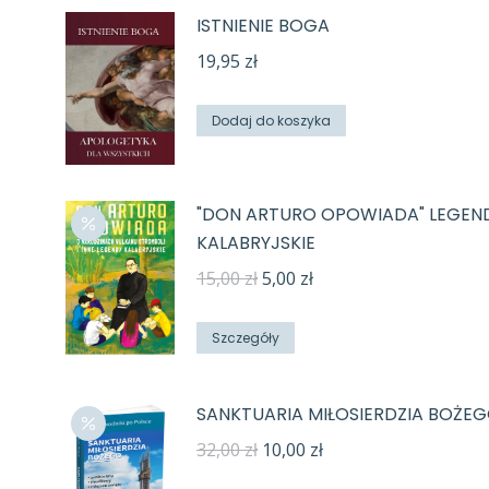
ISTNIENIE BOGA
19,95
zł
Dodaj do koszyka
"DON ARTURO OPOWIADA" LEGEN
KALABRYJSKIE
Pierwotna
Aktualna
15,00
zł
5,00
zł
cena
cena
wynosiła:
wynosi:
Szczegóły
15,00 zł.
5,00 zł.
SANKTUARIA MIŁOSIERDZIA BOŻE
Pierwotna
Aktualna
32,00
zł
10,00
zł
cena
cena