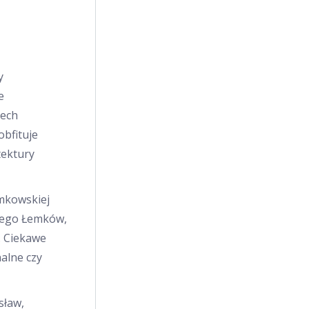
y
e
dech
bfituje
tektury
mkowskiej
nego Łemków,
. Ciekawe
alne czy
sław,