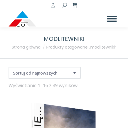
Szukaj:
MODLITEWNIKI
a
a
Jesteś tutaj:
Strona główna
Produkty otagowane „modlitewniki”
Posortowane
Wyświetlanie 1–16 z 49 wyników
według
najnowszych