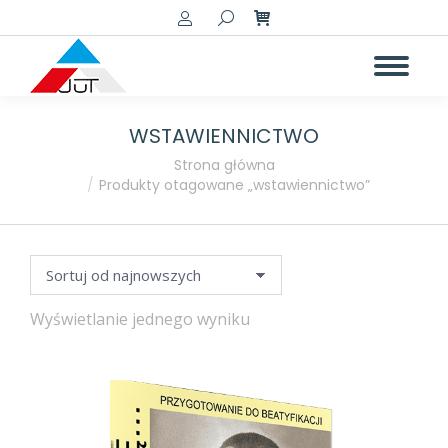
Szukaj:
WSTAWIENNICTWO
a
a
Jesteś tutaj:
Strona główna
Produkty otagowane „wstawiennictwo”
Wyświetlanie jednego wyniku