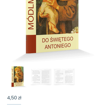
4,50
zł