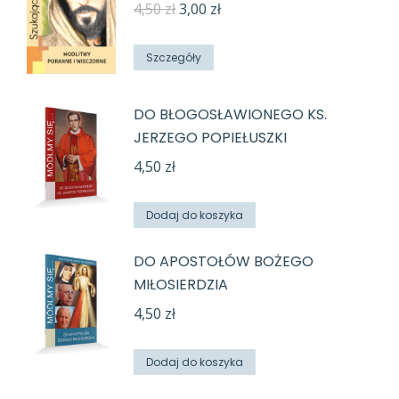
Pierwotna
Aktualna
4,50
zł
3,00
zł
cena
cena
wynosiła:
wynosi:
Szczegóły
4,50 zł.
3,00 zł.
DO BŁOGOSŁAWIONEGO KS.
JERZEGO POPIEŁUSZKI
4,50
zł
Dodaj do koszyka
DO APOSTOŁÓW BOŻEGO
MIŁOSIERDZIA
4,50
zł
Dodaj do koszyka