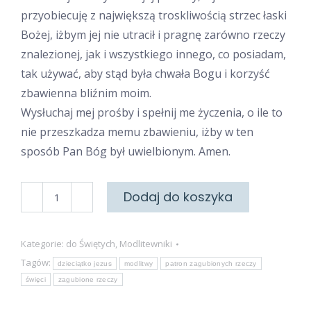
przyobiecuję z największą troskliwością strzec łaski
Bożej, iżbym jej nie utracił i pragnę zarówno rzeczy
znalezionej, jak i wszystkiego innego, co posiadam,
tak używać, aby stąd była chwała Bogu i korzyść
zbawienna bliźnim moim.
Wysłuchaj mej prośby i spełnij me życzenia, o ile to
nie przeszkadza memu zbawieniu, iżby w ten
sposób Pan Bóg był uwielbionym. Amen.
ilość
Dodaj do koszyka
Do
Świętego
Kategorie:
do Świętych
,
Modlitewniki
Antoniego
Tagów:
dzieciątko jezus
modlitwy
patron zagubionych rzeczy
święci
zagubione rzeczy