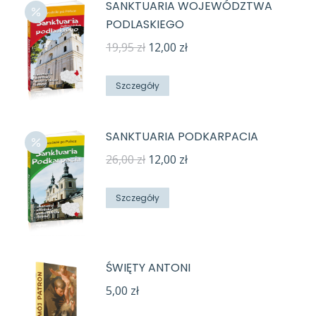
SANKTUARIA WOJEWÓDZTWA
PODLASKIEGO
Pierwotna
Aktualna
19,95
zł
12,00
zł
cena
cena
wynosiła:
wynosi:
Szczegóły
19,95 zł.
12,00 zł.
SANKTUARIA PODKARPACIA
Pierwotna
Aktualna
26,00
zł
12,00
zł
cena
cena
wynosiła:
wynosi:
Szczegóły
26,00 zł.
12,00 zł.
ŚWIĘTY ANTONI
5,00
zł