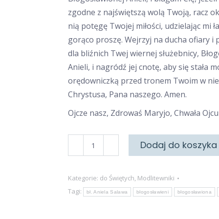
zgodne z najświętszą wolą Twoją, racz o
nią potęgę Twojej miłości, udzielając mi ł
gorąco proszę. Wejrzyj na ducha ofiary i
dla bliźnich Twej wiernej służebnicy, Bło
Anieli, i nagródź jej cnotę, aby się stała m
orędowniczką przed tronem Twoim w nieb
Chrystusa, Pana naszego. Amen.
Ojcze nasz, Zdrowaś Maryjo, Chwała Ojcu
ilość
Dodaj do koszyka
Do
Błogosławionej
Kategorie:
do Świętych
,
Modlitewniki
Anieli
Tagi:
bł. Aniela Salawa
błogosławieni
błogosławiona
Salawy