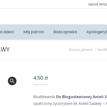
NASZE WY
a dzieci
Mój patron
Boża apteka
Apologety
AWY
Jesteś tutaj:
Strona główna
Modli
4,50
zł
Modlitewnik
Do Błogosławionej Anieli 
opatrzony życiorysem bł. Anieli Salawy –