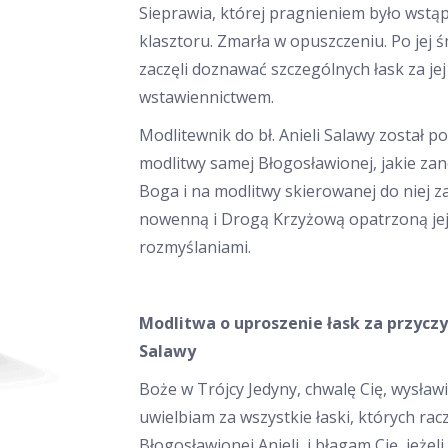
Sieprawia, której pragnieniem było wstąp
klasztoru. Zmarła w opuszczeniu. Po jej ś
zaczęli doznawać szczególnych łask za jej
wstawiennictwem.
Modlitewnik do bł. Anieli Salawy został p
modlitwy samej Błogosławionej, jakie zan
Boga i na modlitwy skierowanej do niej 
nowenną i Drogą Krzyżową opatrzoną je
rozmyślaniami.
Modlitwa o uproszenie łask za przyczyn
Salawy
Boże w Trójcy Jedyny, chwalę Cię, wysław
uwielbiam za wszystkie łaski, których racz
Błogosławionej Anieli, i błagam Cię, jeżeli 