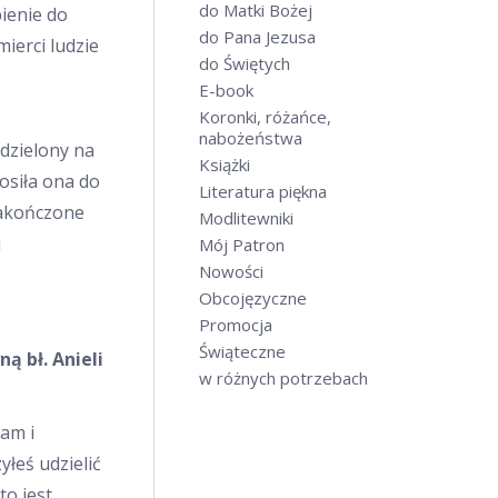
do Matki Bożej
ienie do
do Pana Jezusa
mierci ludzie
do Świętych
E-book
Koronki, różańce,
nabożeństwa
odzielony na
Książki
osiła ona do
Literatura piękna
zakończone
Modlitewniki
j
Mój Patron
Nowości
Obcojęzyczne
Promocja
Świąteczne
ą bł. Anieli
w różnych potrzebach
iam i
yłeś udzielić
to jest