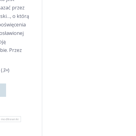
kazać przez
aski…, o którą
 poświęcenia
gosławionej
oją
ie. Przez
 (
3×
)
modlitewniki