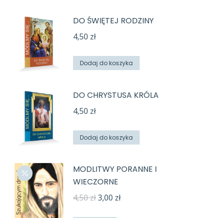
DO ŚWIĘTEJ RODZINY
4,50
zł
Dodaj do koszyka
DO CHRYSTUSA KRÓLA
4,50
zł
Dodaj do koszyka
MODLITWY PORANNE I
WIECZORNE
Pierwotna
Aktualna
4,50
zł
3,00
zł
cena
cena