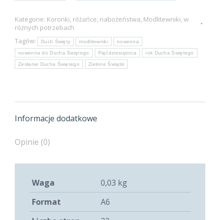
do
Kategorie:
Koronki, różańce, nabożeństwa
,
Modlitewniki
,
w
Ducha
różnych potrzebach
Świętego
Tagów:
Duch Święty
modlitewniki
nowenna
nowenna do Ducha Świętego
Pięćdziesiątnica
rok Ducha Świętego
Zesłanie Ducha Świętego
Zielone Świątki
Informacje dodatkowe
Opinie (0)
Waga
0,03 kg
Format
A6