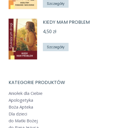
wynosiła:
wynosi:
Szczegóły
4,50 zł.
3,00 zł.
KIEDY MAM PROBLEM
4,50
zł
Szczegóły
KATEGORIE PRODUKTÓW
Aniołek dla Ciebie
Apologetyka
Boża Apteka
Dla dzieci
do Matki Bożej
do Pana Jezusa