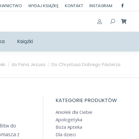
DAWNICTWO
WYDAJ KSIĄŻKĘ
KONTAKT
INSTAGRAM
Facebo
page
opens
in
ka
Książki
new
windo
iki
do Pana Jezusa
Do Chrystusa Dobrego Pasterza
KATEGORIE PRODUKTÓW
Aniołek dla Ciebie
Apologetyka
litw do
Boża Apteka
omasza z
Dla dzieci