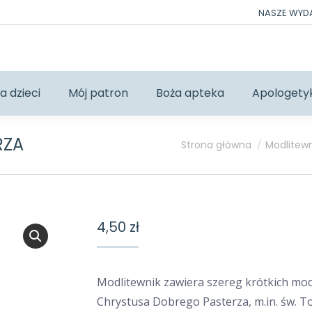
NASZE WY
a dzieci
Mój patron
Boża apteka
Apologety
RZA
Jesteś tutaj:
Strona główna
Modlitewn
4,50
zł
Modlitewnik zawiera szereg krótkich mod
Chrystusa Dobrego Pasterza, m.in. św. T