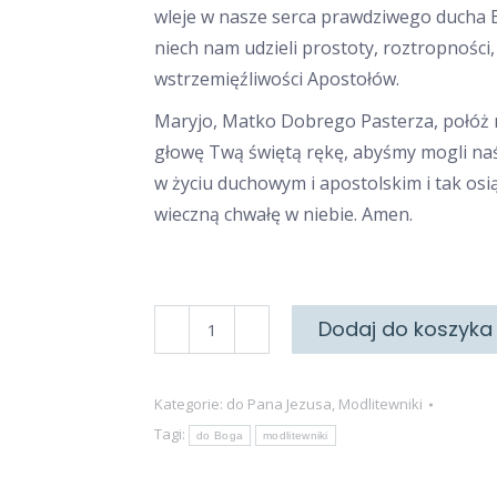
wleje w nasze serca prawdziwego ducha 
niech nam udzieli prostoty, roztropności
wstrzemięźliwości Apostołów.
Maryjo, Matko Dobrego Pasterza, połóż
głowę Twą świętą rękę, abyśmy mogli na
w życiu duchowym i apostolskim i tak os
wieczną chwałę w niebie. Amen.
ilość
Dodaj do koszyka
Do
Chrystusa
Kategorie:
do Pana Jezusa
,
Modlitewniki
Dobrego
Tagi:
do Boga
modlitewniki
Pasterza