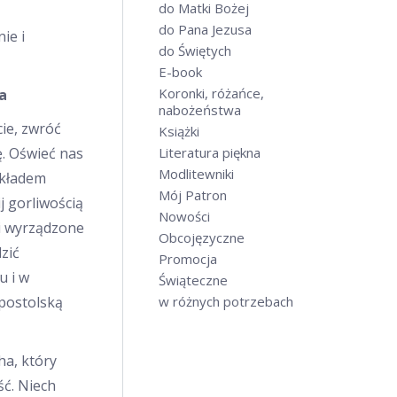
do Matki Bożej
do Pana Jezusa
ie i
do Świętych
E-book
Koronki, różańce,
a
nabożeństwa
cie, zwróć
Książki
ę. Oświeć nas
Literatura piękna
Modlitewniki
ykładem
Mój Patron
j gorliwością
Nowości
gi wyrządzone
Obcojęzyczne
zić
Promocja
u i w
Świąteczne
apostolską
w różnych potrzebach
ha, który
ść. Niech