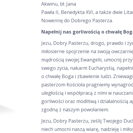
Akwinu, bł. Jana
Pawła II, Benedykta XVI, a także dwie Litan
Nowennę do Dobrego Pasterza.
Napełnij nas gorliwością o chwałę Bog
Jezu, Dobry Pasterzu, drogo, prawdo i ży
miłosierne spojrzenie na swoją owczarni
mądrością swojej Ewangelii, umocnij prz
swego życia, nakarm Eucharystią, napełni
o chwałę Boga i zbawienie ludzi. Zniewa
pasterzom Kościoła pragniemy wynagrod
uległością i współpracą z nimi w nauczani
gorliwości oraz modlitwą i działalnością 
zgodną z naszym powołaniem.
Jezu, Dobry Pasterzu, ześlij Twojego Duc
niech umocni naszą wiarę, nadzieję i miło