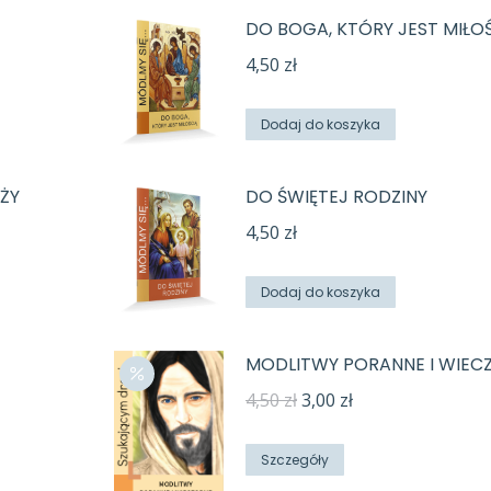
DO BOGA, KTÓRY JEST MIŁO
4,50
zł
Dodaj do koszyka
ŻY
DO ŚWIĘTEJ RODZINY
4,50
zł
Dodaj do koszyka
MODLITWY PORANNE I WIEC
Pierwotna
Aktualna
4,50
zł
3,00
zł
cena
cena
wynosiła:
wynosi:
Szczegóły