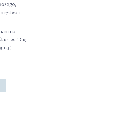
Bożego,
, męstwa i
 nam na
śladować Cię
iągnąć