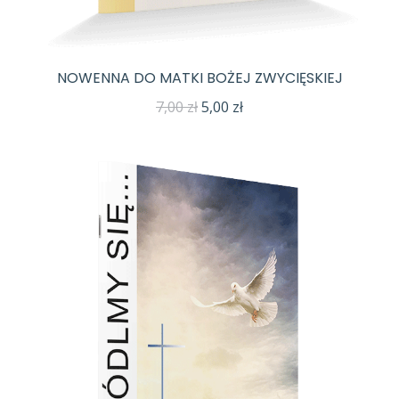
NOWENNA DO MATKI BOŻEJ ZWYCIĘSKIEJ
Pierwotna
Aktualna
7,00
zł
5,00
zł
cena
cena
wynosiła:
wynosi:
7,00 zł.
5,00 zł.