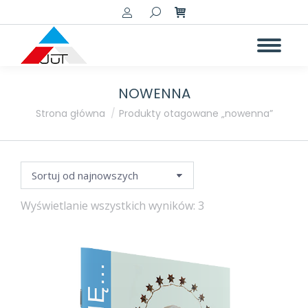
Szukaj:
NOWENNA
a
a
Jesteś tutaj:
Strona główna
Produkty otagowane „nowenna”
Posortowane
Wyświetlanie wszystkich wyników: 3
według
najnowszych