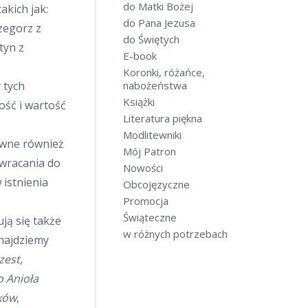
do Matki Bożej
akich jak:
do Pana Jezusa
zegorz z
do Świętych
tyn z
E-book
Koronki, różańce,
 tych
nabożeństwa
Książki
ość i wartość
Literatura piękna
Modlitewniki
ewne również
Mój Patron
owracania do
Nowości
 istnienia
Obcojęzyczne
Promocja
Świąteczne
ją się także
w różnych potrzebach
najdziemy
zest
,
 Anioła
ków
,