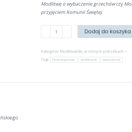
Modlitwę o wybaczenie grzechów
czy
Mod
przyjęciem Komunii Świętej
.
ilość
Dodaj do koszyka
MODLITWY
STAROŻYTNYCH
Kategorie:
Modlitewniki
,
w różnych potrzebach
CHRZEŚCIJAN
Tagi:
Chrześcijaństwo
modlitewnik
starożytność
Pańskiego