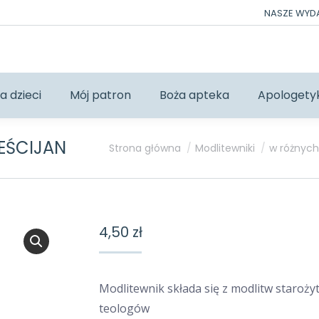
NASZE WY
a dzieci
Mój patron
Boża apteka
Apologety
EŚCIJAN
Jesteś tutaj:
Strona główna
Modlitewniki
w różnych
4,50
zł
Modlitewnik składa się z modlitw staroży
teologów