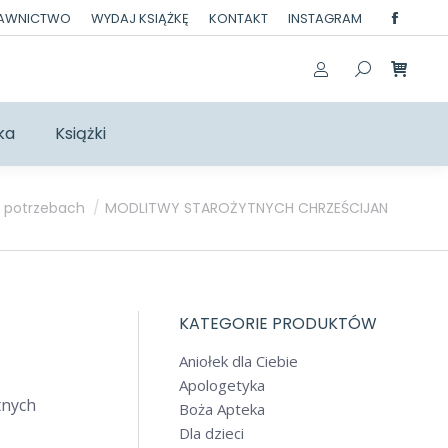
DAWNICTWO
WYDAJ KSIĄŻKĘ
KONTAKT
INSTAGRAM
Facebo
page
opens
in
ka
Książki
new
windo
 potrzebach
MODLITWY STAROŻYTNYCH CHRZEŚCIJAN
KATEGORIE PRODUKTÓW
Aniołek dla Ciebie
Apologetyka
tnych
Boża Apteka
Dla dzieci