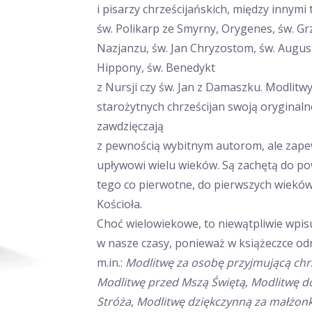
i pisarzy chrześcijańskich, między innymi t
św. Polikarp ze Smyrny, Orygenes, św. Gr
Nazjanzu, św. Jan Chryzostom, św. Augus
Hippony, św. Benedykt
z Nursji czy św. Jan z Damaszku. Modlitwy
starożytnych chrześcijan swoją oryginaln
zawdzięczają
z pewnością wybitnym autorom, ale zap
upływowi wielu wieków. Są zachętą do p
tego co pierwotne, do pierwszych wieków
Kościoła.
Choć wielowiekowe, to niewątpliwie wpisu
w nasze czasy, ponieważ w książeczce od
m.in.:
Modlitwę za osobę przyjmującą chr
Modlitwę przed Mszą Świętą
,
Modlitwę do
Stróża
,
Modlitwę dziękczynną za małżon