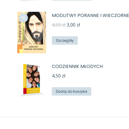
MODLITWY PORANNE I WIECZORN
Pierwotna
Aktualna
4,50
zł
3,00
zł
cena
cena
wynosiła:
wynosi:
Szczegóły
4,50 zł.
3,00 zł.
CODZIENNIK MŁODYCH
4,50
zł
Dodaj do koszyka