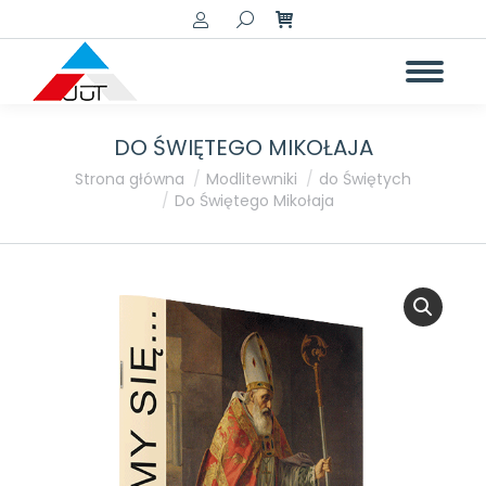
Szukaj:
DO ŚWIĘTEGO MIKOŁAJA
Jesteś tutaj:
Strona główna
Modlitewniki
do Świętych
Do Świętego Mikołaja