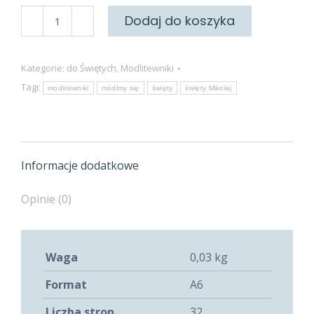
ilość
Dodaj do koszyka
Do
Świętego
Kategorie:
do Świętych
,
Modlitewniki
Mikołaja
Tagi:
modlitewniki
módlmy się
święty
święty Mikołaj
Informacje dodatkowe
Opinie (0)
Waga
0,03 kg
Format
A6
Liczba stron
32