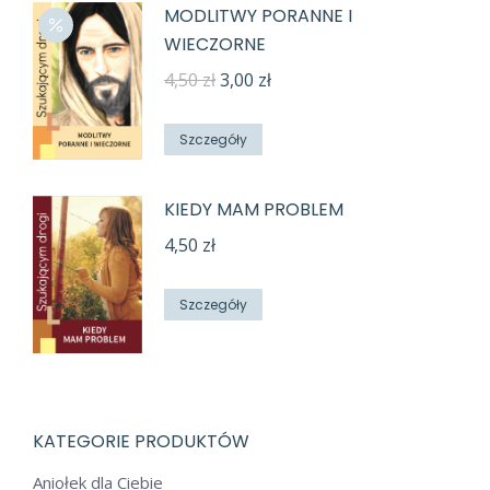
MODLITWY PORANNE I
WIECZORNE
Pierwotna
Aktualna
4,50
zł
3,00
zł
cena
cena
wynosiła:
wynosi:
Szczegóły
4,50 zł.
3,00 zł.
KIEDY MAM PROBLEM
4,50
zł
Szczegóły
KATEGORIE PRODUKTÓW
Aniołek dla Ciebie