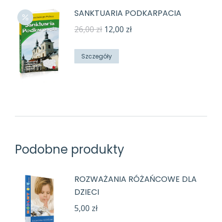
SANKTUARIA PODKARPACIA
Pierwotna
Aktualna
26,00
zł
12,00
zł
cena
cena
wynosiła:
wynosi:
Szczegóły
26,00 zł.
12,00 zł.
Podobne produkty
ROZWAŻANIA RÓŻAŃCOWE DLA
DZIECI
5,00
zł