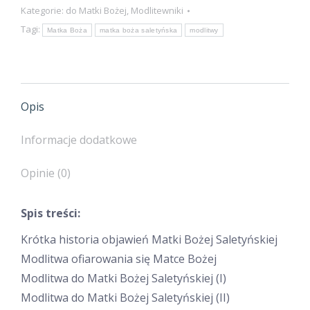
Kategorie:
do Matki Bożej
,
Modlitewniki
Bożej
Tagi:
Matka Boża
matka boża saletyńska
modlitwy
Saletyńskiej
Opis
Informacje dodatkowe
Opinie (0)
Spis treści:
Krótka historia objawień Matki Bożej Saletyńskiej
Modlitwa ofiarowania się Matce Bożej
Modlitwa do Matki Bożej Saletyńskiej (I)
Modlitwa do Matki Bożej Saletyńskiej (II)