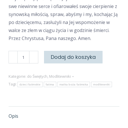
swe niewinne serce i ofiarowałeś swoje cierpienie z
synowską miłością, spraw, abyśmy i my, kochając Ją
po dziecięcemu, zasłużyli na Jej wspomożenie w
walce ze złem w ciągu życia i w godzinie śmierci.
Przez Chrystusa, Pana naszego. Amen.
ilość
Dodaj do koszyka
Z
dziećmi
Kategorie:
do Świętych
,
Modlitewniki
fatimskimi
Tagi:
dzieci fatimskie
fatima
matka boża fatimska
modlitewniki
Opis