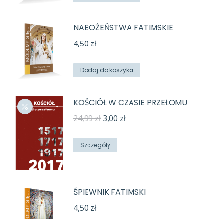
NABOŻEŃSTWA FATIMSKIE
4,50
zł
Dodaj do koszyka
KOŚCIÓŁ W CZASIE PRZEŁOMU
Pierwotna
Aktualna
24,99
zł
3,00
zł
cena
cena
wynosiła:
wynosi:
Szczegóły
24,99 zł.
3,00 zł.
ŚPIEWNIK FATIMSKI
4,50
zł