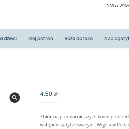
NASZE WY
a dzieci
Mój patron
Boża apteka
Apologety
4,50
zł
Zbiór najpopularniejszych kolęd poprze
wstępem zatytułowanym „Wigilia w Rodzin