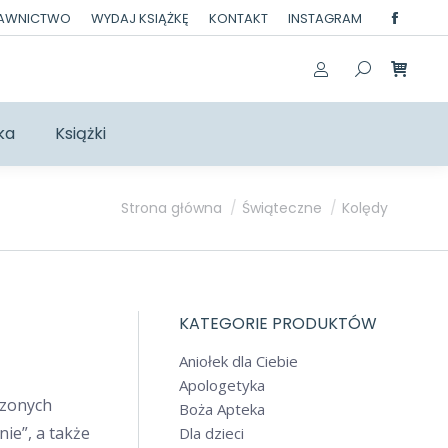
DAWNICTWO
WYDAJ KSIĄŻKĘ
KONTAKT
INSTAGRAM
Facebo
page
opens
in
ka
Książki
new
windo
Jesteś tutaj:
Strona główna
Świąteczne
Kolędy
KATEGORIE PRODUKTÓW
Aniołek dla Ciebie
Apologetyka
dzonych
Boża Apteka
ie”, a także
Dla dzieci