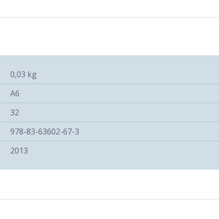
0,03 kg
A6
32
978-83-63602-67-3
2013