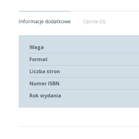
Informacje dodatkowe
Opinie (0)
Waga
Format
Liczba stron
Numer ISBN
Rok wydania