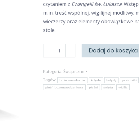
czytaniem z
Ewangelii św. Łukasza
. Wstęp
m.in. treść wspólnej, wigilijnej modlitwy;
wieczerzy oraz elementy obowiązkowe na
stole.
ilość
Dodaj do koszyka
Kolędy
Kategoria:
Świąteczne
Tagów:
boże narodzenie
kolęda
kolędy
pastorałki
pieśń bożonarodzeniowa
pieśni
święta
wigilia