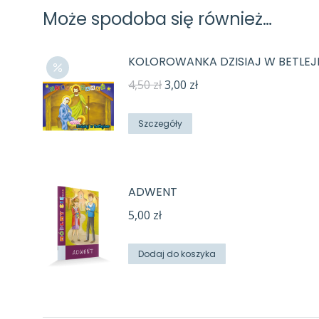
Może spodoba się również…
KOLOROWANKA DZISIAJ W BETLE
Pierwotna
Aktualna
4,50
zł
3,00
zł
cena
cena
wynosiła:
wynosi:
Szczegóły
4,50 zł.
3,00 zł.
ADWENT
5,00
zł
Dodaj do koszyka