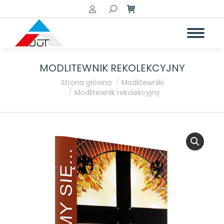
Szukaj:
MODLITEWNIK REKOLEKCYJNY
Jesteś tutaj:
Strona główna
Modlitewniki
Modlitewnik rekolekcyjny