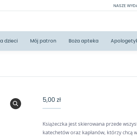
NASZE WY
a dzieci
Mój patron
Boża apteka
Apologety
5,00
zł
Książeczka jest skierowana przede wszys
katechetów oraz kapłanów, którzy chcą 