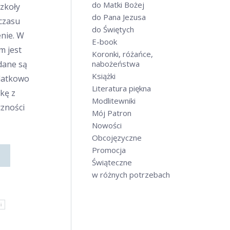
do Matki Bożej
zkoły
do Pana Jezusa
czasu
do Świętych
nie. W
E-book
m jest
Koronki, różańce,
dane są
nabożeństwa
Książki
odatkowo
Literatura piękna
kę z
Modlitewniki
czności
Mój Patron
Nowości
Obcojęzyczne
Promocja
Świąteczne
w różnych potrzebach
i