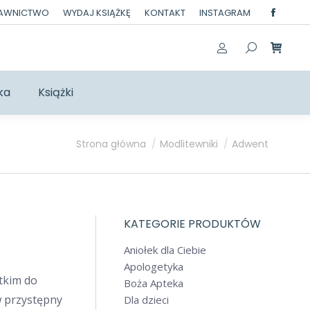
DAWNICTWO
WYDAJ KSIĄŻKĘ
KONTAKT
INSTAGRAM
Facebo
page
opens
in
ka
Książki
new
windo
Jesteś tutaj:
Strona główna
Modlitewniki
Adwent
KATEGORIE PRODUKTÓW
Aniołek dla Ciebie
Apologetyka
tkim do
Boża Apteka
w przystępny
Dla dzieci