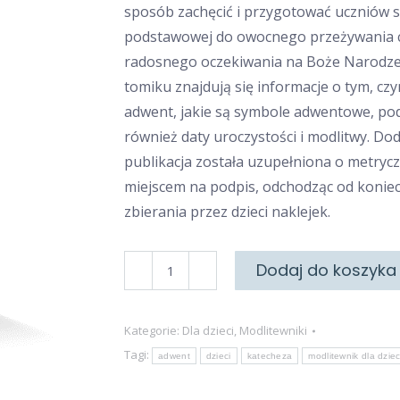
sposób zachęcić i przygotować uczniów s
podstawowej do owocnego przeżywania 
radosnego oczekiwania na Boże Narodze
tomiku znajdują się informacje o tym, czy
adwent, jakie są symbole adwentowe, po
również daty uroczystości i modlitwy. D
publikacja została uzupełniona o metrycz
miejscem na podpis, odchodząc od konie
zbierania przez dzieci naklejek.
ilość
Dodaj do koszyka
Adwent
Kategorie:
Dla dzieci
,
Modlitewniki
Tagi:
adwent
dzieci
katecheza
modlitewnik dla dziec