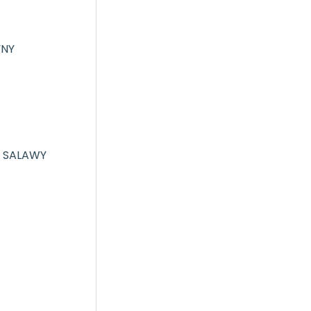
YNY
I SALAWY