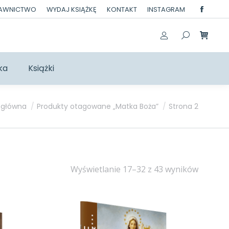
DAWNICTWO
WYDAJ KSIĄŻKĘ
KONTAKT
INSTAGRAM
Facebo
page
opens
in
ka
Książki
new
windo
tutaj:
 główna
Produkty otagowane „Matka Boża”
Strona 2
Posort
Wyświetlanie 17–32 z 43 wyników
według
najnow