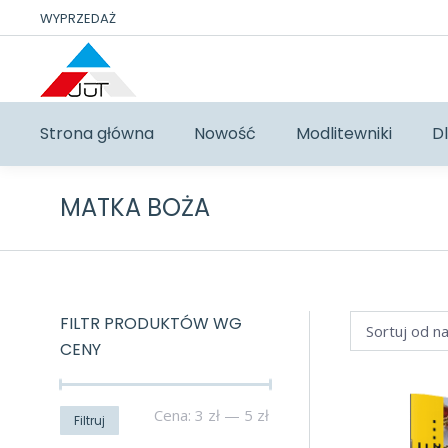
WYPRZEDAŻ
Strona główna
Nowość
Modlitewniki
Dl
MATKA BOŻA
FILTR PRODUKTÓW WG
CENY
Cena
Cena
Cena:
3 zł
—
5 zł
Filtruj
min
max