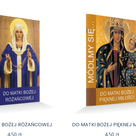
I BOŻEJ RÓŻAŃCOWEJ
DO MATKI BOŻEJ PIĘKNEJ 
4,50
zł
4,50
zł