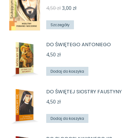
Pierwotna
Aktualna
4,50
zł
3,00
zł
cena
cena
wynosiła:
wynosi:
Szczegóły
4,50 zł.
3,00 zł.
DO ŚWIĘTEGO ANTONIEGO
4,50
zł
Dodaj do koszyka
DO ŚWIĘTEJ SIOSTRY FAUSTYNY
4,50
zł
Dodaj do koszyka