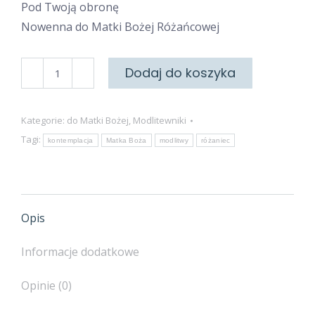
Pod Twoją obronę
Nowenna do Matki Bożej Różańcowej
ilość
Dodaj do koszyka
Do
Matki
Kategorie:
do Matki Bożej
,
Modlitewniki
Bożej
Tagi:
kontemplacja
Matka Boża
modlitwy
różaniec
Różańcowej
Opis
Informacje dodatkowe
Opinie (0)