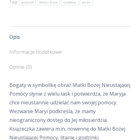
Tagi:
godzinki
Matka Boża
modlitwy
pieśni
Nieustającej
Pomocy
Opis
Informacje dodatkowe
Opinie (0)
Bogaty w symbolikę obraz Matki Bożej Nieustającej
Pomocy słynie z wielu łask i potwierdza, że Maryja
chce nieustannie udzielać nam swojej pomocy.
Wezwanie Maryi podkreśla, że mamy
nieograniczony dostęp do Jej miłosierdzia.
Książeczka zawiera m.in. nowennę do Matki Bożej
Nieustającej Pomocy, litanię i godzinki.