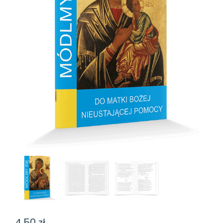
4,50
zł