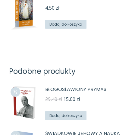
4,50
zł
Dodaj do koszyka
Podobne produkty
BŁOGOSŁAWIONY PRYMAS
Pierwotna
Aktualna
29,40
zł
15,00
zł
cena
cena
wynosiła:
wynosi:
Dodaj do koszyka
29,40 zł.
15,00 zł.
ŚWIADKOWIE JEHOWY A NAUKA