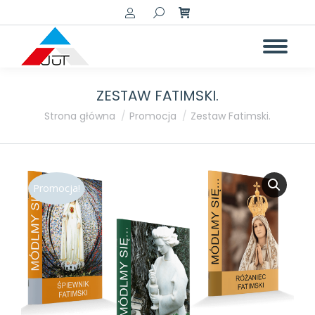
Szukaj:
ZESTAW FATIMSKI.
Jesteś tutaj:
Strona główna
Promocja
Zestaw Fatimski.
Promocja!