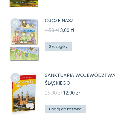
34,65 zł.
5,00 zł.
OJCZE NASZ
Pierwotna
Aktualna
4,50
zł
3,00
zł
cena
cena
wynosiła:
wynosi:
Szczegóły
4,50 zł.
3,00 zł.
SANKTUARIA WOJEWÓDZTWA
ŚLĄSKIEGO
Pierwotna
Aktualna
25,00
zł
12,00
zł
cena
cena
wynosiła:
wynosi:
Dodaj do koszyka
25,00 zł.
12,00 zł.