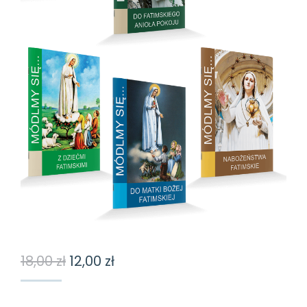
Pierwotna
Aktualna
18,00
zł
12,00
zł
cena
cena
wynosiła:
wynosi: