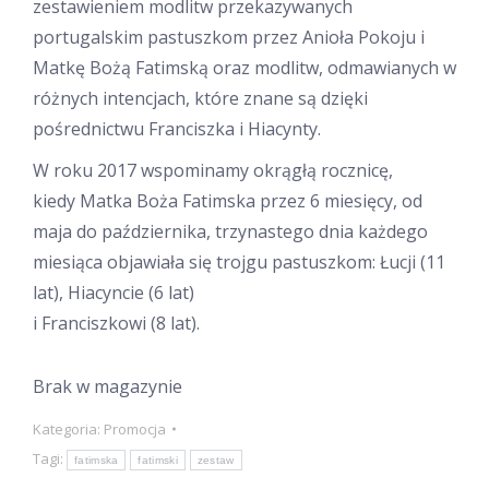
zestawieniem modlitw przekazywanych
portugalskim pastuszkom przez Anioła Pokoju i
Matkę Bożą Fatimską oraz modlitw, odmawianych w
różnych intencjach, które znane są dzięki
pośrednictwu Franciszka i Hiacynty.
W roku 2017 wspominamy okrągłą rocznicę,
kiedy Matka Boża Fatimska przez 6 miesięcy, od
maja do października, trzynastego dnia każdego
miesiąca objawiała się trojgu pastuszkom: Łucji (11
lat), Hiacyncie (6 lat)
i Franciszkowi (8 lat).
Brak w magazynie
Kategoria:
Promocja
Tagi:
fatimska
fatimski
zestaw