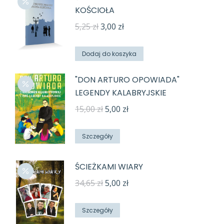
KOŚCIOŁA
Pierwotna
Aktualna
5,25
zł
3,00
zł
cena
cena
wynosiła:
wynosi:
Dodaj do koszyka
5,25 zł.
3,00 zł.
"DON ARTURO OPOWIADA"
LEGENDY KALABRYJSKIE
Pierwotna
Aktualna
15,00
zł
5,00
zł
cena
cena
wynosiła:
wynosi:
Szczegóły
15,00 zł.
5,00 zł.
ŚCIEŻKAMI WIARY
Pierwotna
Aktualna
34,65
zł
5,00
zł
cena
cena
wynosiła:
wynosi:
Szczegóły