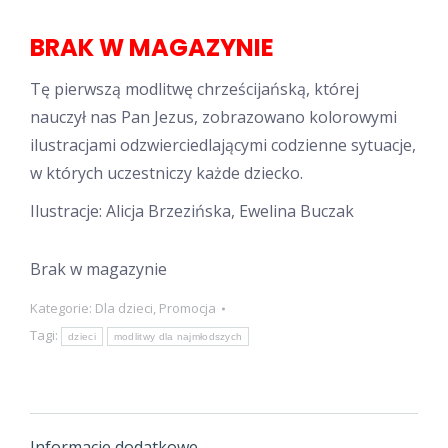
wynosiła:
wynosi:
BRAK W MAGAZYNIE
4,50 zł.
3,00 zł.
Tę pierwszą modlitwę chrześcijańską, której
nauczył nas Pan Jezus, zobrazowano kolorowymi
ilustracjami odzwierciedlającymi codzienne sytuacje,
w których uczestniczy każde dziecko.
Ilustracje: Alicja Brzezińska, Ewelina Buczak
Brak w magazynie
Kategorie:
Dla dzieci
,
Promocja
Tagi:
dzieci
modlitwy dla najmłodszych
Informacje dodatkowe