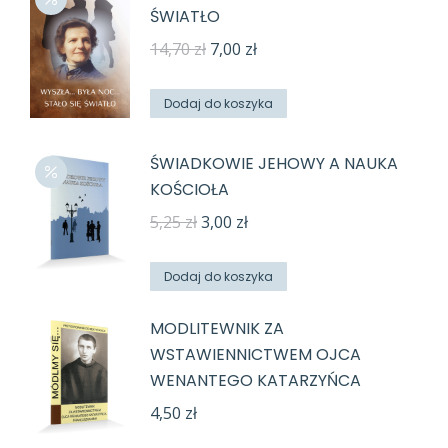
ŚWIATŁO
Pierwotna
Aktualna
14,70
zł
7,00
zł
cena
cena
wynosiła:
wynosi:
Dodaj do koszyka
14,70 zł.
7,00 zł.
ŚWIADKOWIE JEHOWY A NAUKA
KOŚCIOŁA
Pierwotna
Aktualna
5,25
zł
3,00
zł
cena
cena
wynosiła:
wynosi:
Dodaj do koszyka
5,25 zł.
3,00 zł.
MODLITEWNIK ZA
WSTAWIENNICTWEM OJCA
WENANTEGO KATARZYŃCA
4,50
zł