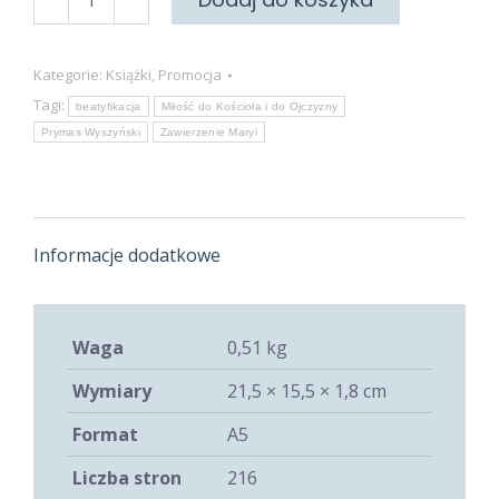
Błogosławiony
Prymas
Kategorie:
Książki
,
Promocja
Tagi:
beatyfikacja
Miłość do Kościoła i do Ojczyzny
Prymas Wyszyński
Zawierzenie Maryi
Informacje dodatkowe
Waga
0,51 kg
Wymiary
21,5 × 15,5 × 1,8 cm
Format
A5
Liczba stron
216