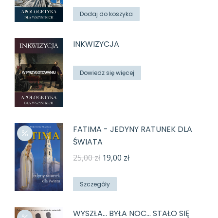
Dodaj do koszyka
INKWIZYCJA
Dowiedz się więcej
FATIMA - JEDYNY RATUNEK DLA
ŚWIATA
Pierwotna
Aktualna
25,00
zł
19,00
zł
cena
cena
wynosiła:
wynosi:
Szczegóły
25,00 zł.
19,00 zł.
WYSZŁA... BYŁA NOC... STAŁO SIĘ