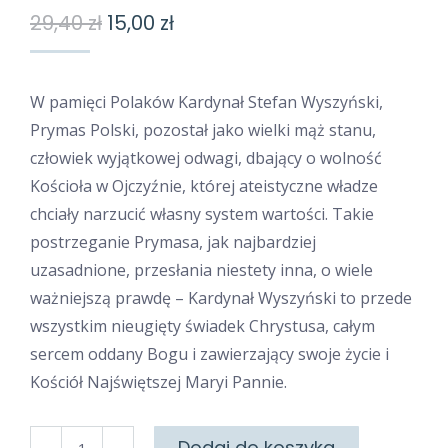
Pierwotna
Aktualna
29,40
zł
15,00
zł
cena
cena
wynosiła:
wynosi:
W pamięci Polaków Kardynał Stefan Wyszyński,
29,40 zł.
15,00 zł.
Prymas Polski, pozostał jako wielki mąż stanu,
człowiek wyjątkowej odwagi, dbający o wolność
Kościoła w Ojczyźnie, której ateistyczne władze
chciały narzucić własny system wartości. Takie
postrzeganie Prymasa, jak najbardziej
uzasadnione, przesłania niestety inna, o wiele
ważniejszą prawdę – Kardynał Wyszyński to przede
wszystkim nieugięty świadek Chrystusa, całym
sercem oddany Bogu i zawierzający swoje życie i
Kościół Najświętszej Maryi Pannie.
ilość
Dodaj do koszyka