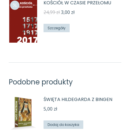
KOŚCIÓŁ W CZASIE PRZEŁOMU
Pierwotna
Aktualna
24,99
zł
3,00
zł
cena
cena
wynosiła:
wynosi:
Szczegóły
24,99 zł.
3,00 zł.
Podobne produkty
ŚWIĘTA HILDEGARDA Z BINGEN
5,00
zł
Dodaj do koszyka