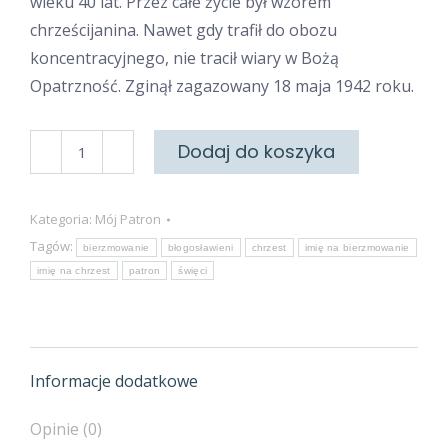
wieku 40 lat. Przez całe życie był wzorem
chrześcijanina. Nawet gdy trafił do obozu
koncentracyjnego, nie tracił wiary w Bożą
Opatrzność. Zginął zagazowany 18 maja 1942 roku.
ilość
Dodaj do koszyka
Święty
Marcin
Kategoria:
Mój Patron
Tagów:
bierzmowanie
błogosławieni
chrzest
imię na bierzmowanie
imię na chrzest
patron
święci
Informacje dodatkowe
Opinie (0)