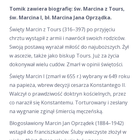
Tomik zawiera biografię: św. Marcina z Tours,
św. Marcina I, bł. Marcina Jana Oprządka.
Święty Marcin z Tours (316–397) po przyjęciu
chrztu wystąpił z armii i nawrócił swoich rodziców.
Swoją postawą wyrażał miłość do najuboższych. Żył
w ascezie, także jako biskup Tours. Już za życia
dokonywał wielu cudów. Zmarł w opinii świętości.
Święty Marcin I (zmarł w 655 r.) wybrany w 649 roku
na papieża, wbrew decyzji cesarza Konstantego II.
Walczył o prawdziwość doktryn kościelnych, przez
co naraził się Konstantemu. Torturowany i zesłany
na wygnanie zginął śmiercią męczeńską.
Błogosławiony Marcin Jan Oprządek (1884–1942)
wstąpił do franciszkanów. Śluby wieczyste złożył w