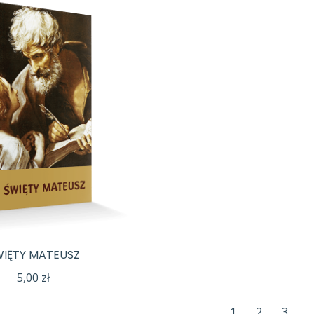
WIĘTY MATEUSZ
5,00
zł
1
2
3