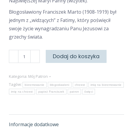
Najświętszej Maryi Panny (wizytek).
Błogosławiony Franciszek Marto (1908-1919) był
jednym z „widzących” z Fatimy, który poświęcił
swoje życie wynagradzaniu Panu Jezusowi za
grzechy świata.
ilość
Dodaj do koszyka
Święty
Franciszek
Kategoria:
Mój Patron
Tagów:
bierzmowanie
błogosławieni
chrzest
imię na bierzmowanie
imię na chrzest
papież Franciszek
patron
święci
Informacje dodatkowe