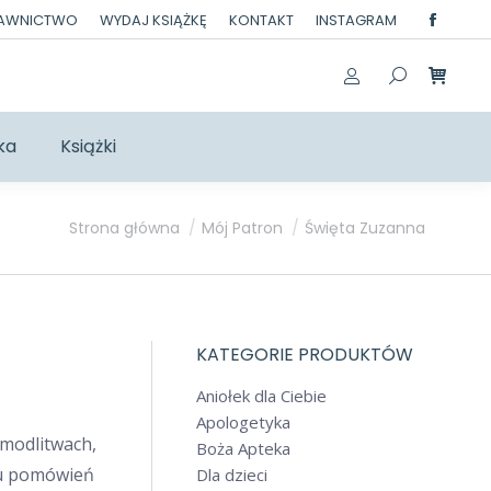
DAWNICTWO
WYDAJ KSIĄŻKĘ
KONTAKT
INSTAGRAM
Facebo
page
opens
in
ka
Książki
new
windo
Jesteś tutaj:
Strona główna
Mój Patron
Święta Zuzanna
KATEGORIE PRODUKTÓW
Aniołek dla Ciebie
Apologetyka
modlitwach,
Boża Apteka
ku pomówień
Dla dzieci