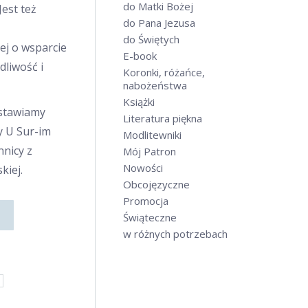
do Matki Bożej
est też
do Pana Jezusa
do Świętych
ej o wsparcie
E-book
dliwość i
Koronki, różańce,
nabożeństwa
Książki
dstawiamy
Literatura piękna
y U Sur-im
Modlitewniki
nicy z
Mój Patron
Nowości
kiej.
Obcojęzyczne
Promocja
Świąteczne
w różnych potrzebach