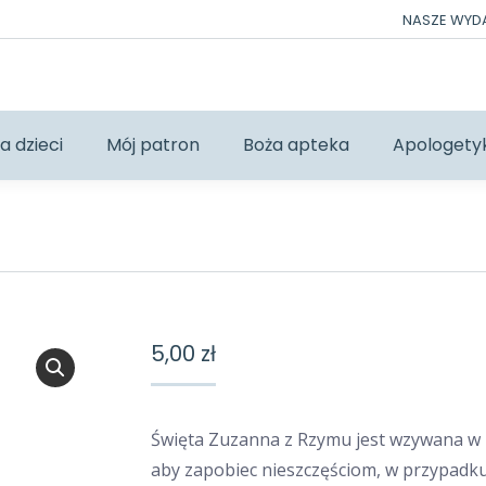
NASZE WY
a dzieci
Mój patron
Boża apteka
Apologety
5,00
zł
Święta Zuzanna z Rzymu jest wzywana w 
aby zapobiec nieszczęściom, w przypad