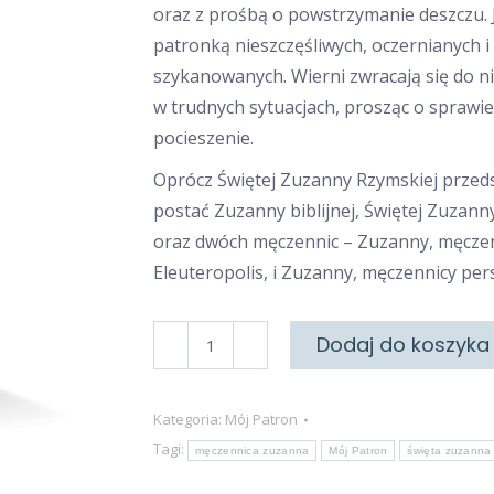
oraz z prośbą o powstrzymanie deszczu. J
patronką nieszczęśliwych, oczernianych i
szykanowanych. Wierni zwracają się do ni
w trudnych sytuacjach, prosząc o sprawie
pocieszenie.
Oprócz Świętej Zuzanny Rzymskiej prze
postać Zuzanny biblijnej, Świętej Zuzann
oraz dwóch męczennic – Zuzanny, męczen
Eleuteropolis, i Zuzanny, męczennicy pers
ilość
Dodaj do koszyka
Święta
Zuzanna
Kategoria:
Mój Patron
Tagi:
męczennica zuzanna
Mój Patron
święta zuzanna