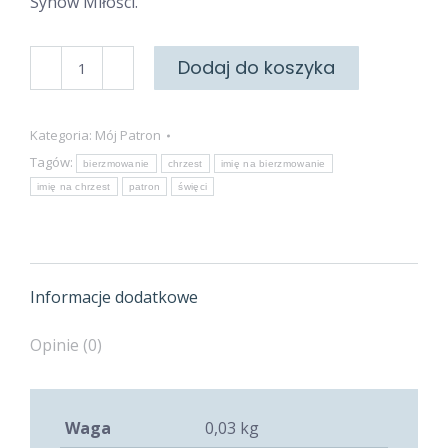
Synów Miłości.
ilość
Dodaj do koszyka
Święta
Magdalena
Kategoria:
Mój Patron
Tagów:
bierzmowanie
chrzest
imię na bierzmowanie
imię na chrzest
patron
święci
Informacje dodatkowe
Opinie (0)
Waga
0,03 kg