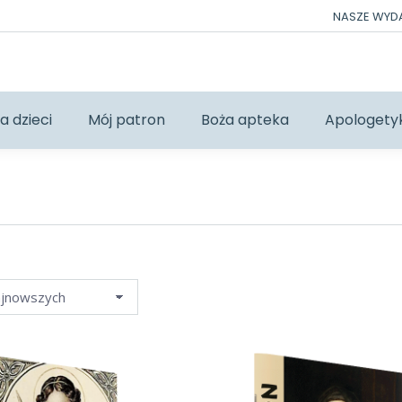
NASZE WY
a dzieci
Mój patron
Boża apteka
Apologety