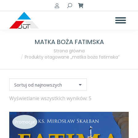
Szukaj:
MATKA BOŻA FATIMSKA
a
a
Jesteś tutaj:
Strona główna
Produkty otagowane „matka boża fatimska”
Posortowane
Wyświetlanie wszystkich wyników: 5
według
najnowszych
Promocja!