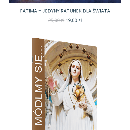
FATIMA – JEDYNY RATUNEK DLA ŚWIATA
Pierwotna
Aktualna
25,00
zł
19,00
zł
cena
cena
wynosiła:
wynosi:
25,00 zł.
19,00 zł.