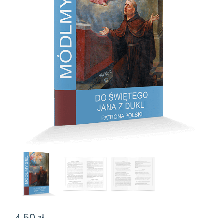
4,50
zł