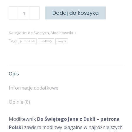
ilość
Dodaj do koszyka
Do
Świętego
Kategorie:
do Świętych
,
Modlitewniki
Jana
Tagi:
jan z dukli
modlitwy
święci
z
Dukli
–
patrona
Opis
Polski
Informacje dodatkowe
Opinie (0)
Modlitewnik
Do Świętego Jana z Dukli – patrona
Polski
zawiera modlitwy błagalne w najróżniejszych