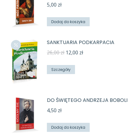
5,00
zł
Dodaj do koszyka
SANKTUARIA PODKARPACIA
Pierwotna
Aktualna
26,00
zł
12,00
zł
cena
cena
wynosiła:
wynosi:
Szczegóły
26,00 zł.
12,00 zł.
DO ŚWIĘTEGO ANDRZEJA BOBOLI
4,50
zł
Dodaj do koszyka