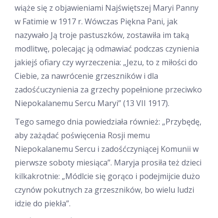
wiąże się z objawieniami Najświętszej Maryi Panny
w Fatimie w 1917 r. Wówczas Piękna Pani, jak
nazywało Ją troje pastuszków, zostawiła im taką
modlitwę, polecając ją odmawiać podczas czynienia
jakiejś ofiary czy wyrzeczenia: „Jezu, to z miłości do
Ciebie, za nawrócenie grzeszników i dla
zadośćuczynienia za grzechy popełnione przeciwko
Niepokalanemu Sercu Maryi” (13 VII 1917).
Tego samego dnia powiedziała również: „Przybędę,
aby zażądać poświęcenia Rosji memu
Niepokalanemu Sercu i zadośćczyniącej Komunii w
pierwsze soboty miesiąca”. Maryja prosiła też dzieci
kilkakrotnie: „Módlcie się gorąco i podejmijcie dużo
czynów pokutnych za grzeszników, bo wielu ludzi
idzie do piekła”.