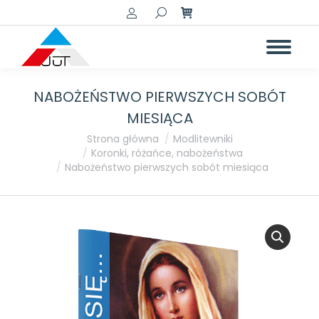
Szukaj:
NABOŻEŃSTWO PIERWSZYCH SOBÓT
MIESIĄCA
Jesteś tutaj:
Strona główna
Modlitewniki
Koronki, różańce, nabożeństwa
Nabożeństwo pierwszych sobót miesiąca