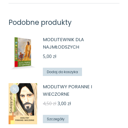
Podobne produkty
MODLITEWNIK DLA
NAJMŁODSZYCH
5,00
zł
Dodaj do koszyka
MODLITWY PORANNE I
WIECZORNE
Pierwotna
Aktualna
4,50
zł
3,00
zł
cena
cena
wynosiła:
wynosi:
Szczegóły
4,50 zł.
3,00 zł.