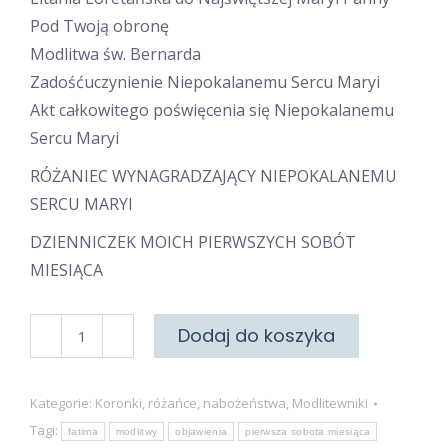
Pod Twoją obronę
Modlitwa św. Bernarda
Zadośćuczynienie Niepokalanemu Sercu Maryi
Akt całkowitego poświęcenia się Niepokalanemu
Sercu Maryi
RÓŻANIEC WYNAGRADZAJĄCY NIEPOKALANEMU
SERCU MARYI
DZIENNICZEK MOICH PIERWSZYCH SOBÓT
MIESIĄCA
ilość
Dodaj do koszyka
Nabożeństwo
pierwszych
Kategorie:
Koronki, różańce, nabożeństwa
,
Modlitewniki
sobót
Tagi:
fatima
modlitwy
objawienia
pierwsza sobota miesiąca
miesiąca