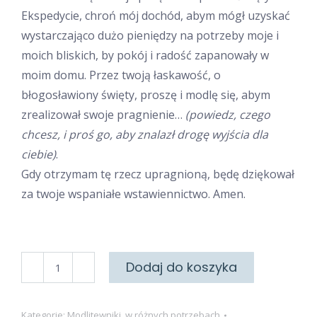
Ekspedycie, chroń mój dochód, abym mógł uzyskać
wystarczająco dużo pieniędzy na potrzeby moje i
moich bliskich, by pokój i radość zapanowały w
moim domu. Przez twoją łaskawość, o
błogosławiony święty, proszę i modlę się, abym
zrealizował swoje pragnienie…
(powiedz, czego
chcesz, i proś go, aby znalazł drogę wyjścia dla
ciebie)
.
Gdy otrzymam tę rzecz upragnioną, będę dziękował
za twoje wspaniałe wstawiennictwo. Amen.
ilość
Dodaj do koszyka
W
trudnościach
Kategorie:
Modlitewniki
,
w różnych potrzebach