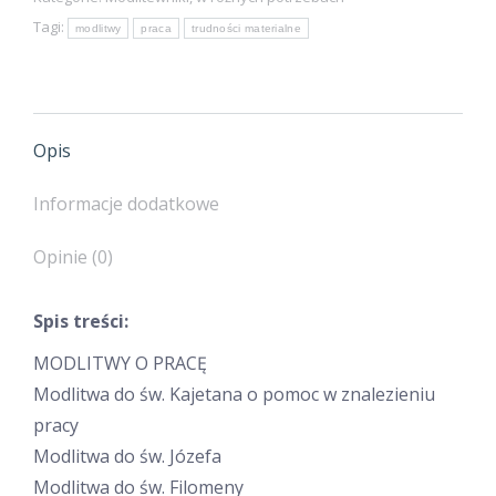
materialnych
Tagi:
modlitwy
praca
trudności materialne
Opis
Informacje dodatkowe
Opinie (0)
Spis treści:
MODLITWY O PRACĘ
Modlitwa do św. Kajetana o pomoc w znalezieniu
pracy
Modlitwa do św. Józefa
Modlitwa do św. Filomeny