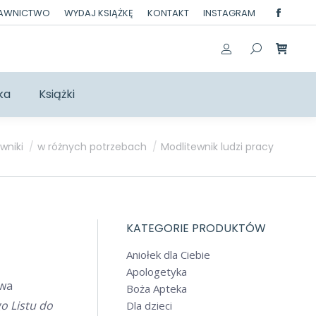
DAWNICTWO
WYDAJ KSIĄŻKĘ
KONTAKT
INSTAGRAM
Facebo
page
opens
in
ka
Książki
new
windo
wniki
w różnych potrzebach
Modlitewnik ludzi pracy
KATEGORIE PRODUKTÓW
Aniołek dla Ciebie
Apologetyka
owa
Boża Apteka
o Listu do
Dla dzieci