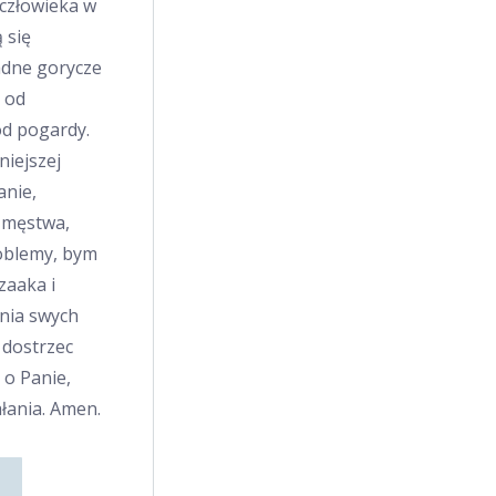
człowieka w
 się
żadne gorycze
, od
 od pogardy.
niejszej
anie,
ę męstwa,
oblemy, bym
zaaka i
nia swych
 dostrzec
 o Panie,
łania. Amen.