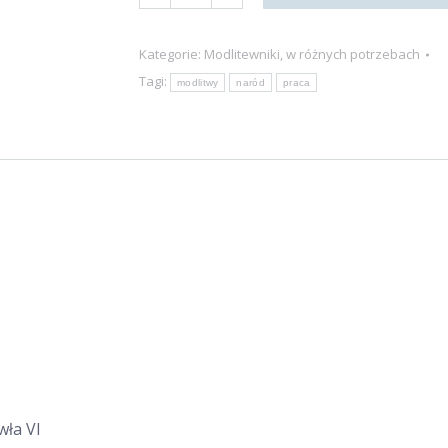
Modlitewnik
ludzi
Kategorie:
Modlitewniki
,
w różnych potrzebach
pracy
Tagi:
modlitwy
naród
praca
wła VI