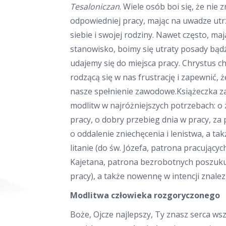
Tesaloniczan
. Wiele osób boi się, że nie z
odpowiedniej pracy, mając na uwadze ut
siebie i swojej rodziny. Nawet często, maj
stanowisko, boimy się utraty posady bądź
udajemy się do miejsca pracy. Chrystus c
rodzącą się w nas frustrację i zapewnić, 
nasze spełnienie zawodowe.Książeczka z
modlitw w najróżniejszych potrzebach: o 
pracy, o dobry przebieg dnia w pracy, za
o oddalenie zniechęcenia i lenistwa, a ta
litanie (do św. Józefa, patrona pracującyc
Kajetana, patrona bezrobotnych poszuk
pracy), a także nowennę w intencji znalez
Modlitwa człowieka rozgoryczonego
Boże, Ojcze najlepszy, Ty znasz serca wsz