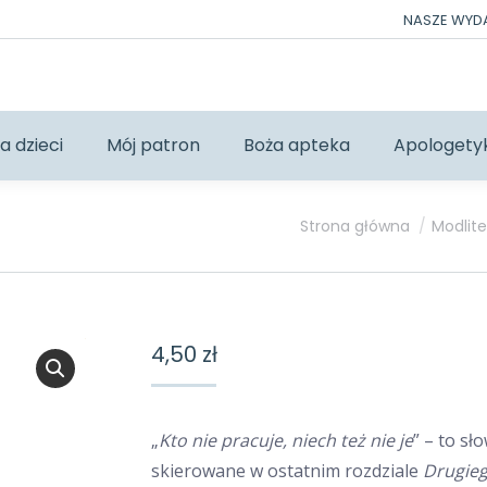
NASZE WY
a dzieci
Mój patron
Boża apteka
Apologety
Jesteś tutaj:
Strona główna
Modlite
4,50
zł
„
Kto nie pracuje, niech też nie je
” – to sł
skierowane w ostatnim rozdziale
Drugieg