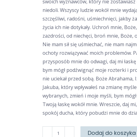
swoich wyznawców, który nie zostawiasz 
niedoli. Wszyscy ludzie wokół mnie wydają
szczęśliwi, radośni, uśmiechnięci, jak­by 
życia ich nie dotykały. Uchroń mnie, Boże
zazdrości, od nie­chęci, broń mnie, Boże,
Nie mam sił się uśmiechać, nie mam najm
ochoty rozwiązywać moich problemów. P
przyspo­sób mnie do odwagi, daj mi łask
bym mógł podźwignąć moje rozterki i pr
nie uciekał przed sobą. Boże Abrahama, I
Jakuba, który wpływałeś na zmianę myśle
wybranych, zmień i moje myśli, bym mógł
Twoją łaskę wokół mnie. Wreszcie, daj mi,
spokój ducha, który pobudzi mnie do dzia
ilość
Dodaj do koszyka