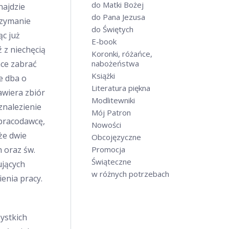
do Matki Bożej
najdzie
do Pana Jezusa
rzymanie
do Świętych
ąc już
E-book
 z niechęcią
Koronki, różańce,
hce zabrać
nabożeństwa
Książki
że dba o
Literatura piękna
awiera zbiór
Modlitewniki
znalezienie
Mój Patron
 pracodawcę,
Nowości
kże dwie
Obcojęzyczne
h oraz św.
Promocja
Świąteczne
ujących
w różnych potrzebach
ienia pracy.
yst­kich