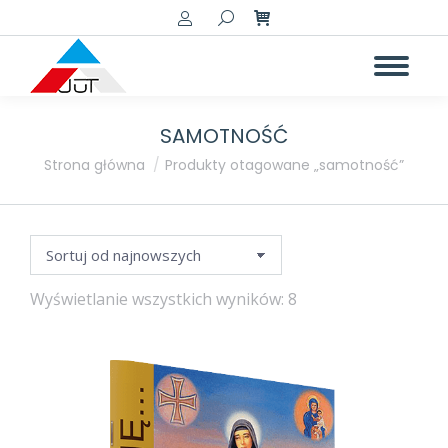
Szukaj:
SAMOTNOŚĆ
a
a
Jesteś tutaj:
Strona główna
Produkty otagowane „samotność”
Posortowane
Wyświetlanie wszystkich wyników: 8
według
najnowszych