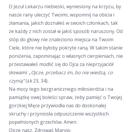
O Jezu! Lekarzu niebieski, wyniesiony na krzyżu, by
nasze rany uleczyć Twoimi, wspomnij na obicia i
złamania, jakich doznałeś w swoich członkach, tak
że każdy z nich został w jakiś sposób naruszony. Od
stóp do głowy nie znaleziono miejsca na Twoim
Ciele, które nie byłoby pokryte raną. W takim stanie
poniżenia, zapominając o własnych cierpieniach, nie
przestawałeś modlić się do Ojca za nieprzyjaciół
słowami:
„Ojcze, przebacz im, bo nie wiedzą, co
czynią”
(
Łk
23, 34)
.
Na mocy tego bezgranicznego miłosierdzia i na
pamiątkę owej boleści spraw, żeby pamięć o Twojej
gorzkiej Męce przywiodła nas do doskonałej
skruchy i przyniosła odpuszczenie wszystkich
popełnionych grzechów. Amen.
Ojcze nasz, Zdrowaś Maryjo.