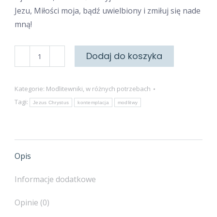
Jezu, Miłości moja, bądź uwielbiony i zmiłuj się nade
mną!
ilość
Dodaj do koszyka
Tajemnica
Szczęścia
Kategorie:
Modlitewniki
,
w różnych potrzebach
Tagi:
Jezus Chrystus
kontemplacja
modlitwy
Opis
Informacje dodatkowe
Opinie (0)